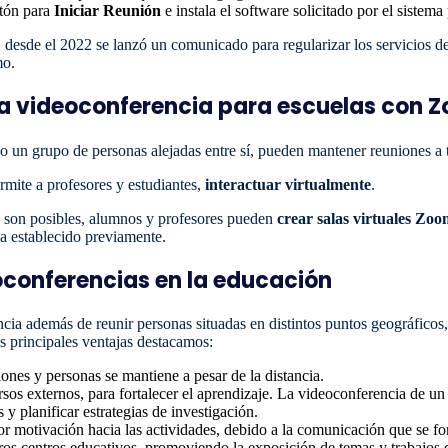
otón para
Iniciar Reunión
e instala
el
software solicitado por el sistema 
, desde el 2022 se lanzó un comunicado para regularizar los servicios d
mo.
na videoconferencia para escuelas con
 un grupo de personas alejadas entre sí, pueden mantener reuniones a 
ermite a profesores y estudiantes,
interactuar virtualmente
.
o son posibles, alumnos y profesores pueden
crear
salas virtuales Zo
a establecido previamente.
oconferencias en la educación
cia además de reunir personas situadas en distintos puntos geográficos, 
s principales ventajas destacamos:
ones y personas se mantiene a pesar de la distancia.
ursos externos, para fortalecer el aprendizaje. La videoconferencia de un
 y planificar estrategias de investigación.
r motivación hacia las actividades, debido a la comunicación que se fo
ros centros educativos, promoviendo la exposición de temas y trabajos 