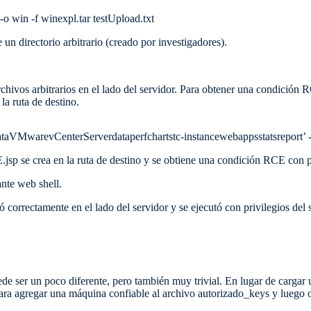
 -o win -f winexpl.tar testUpload.txt
un directorio arbitrario (creado por investigadores).
rchivos arbitrarios en el lado del servidor. Para obtener una condición 
la ruta de destino.
ataVMwarevCenterServerdataperfchartstc-instancewebappsstatsreport’ -
jsp se crea en la ruta de destino y se obtiene una condición RCE con pr
te web shell.
correctamente en el lado del servidor y se ejecutó con privilegios del s
ede ser un poco diferente, pero también muy trivial. En lugar de cargar 
ara agregar una máquina confiable al archivo autorizado_keys y luego