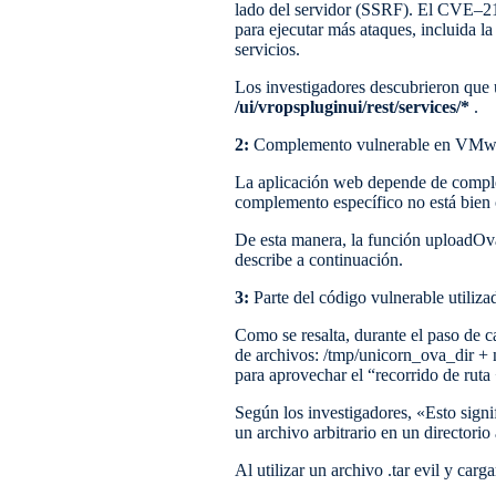
lado del servidor (SSRF). El CVE–2
para ejecutar más ataques, incluida la
servicios.
Los investigadores descubrieron que u
/ui/vropspluginui/rest/services/*
.
2:
Complemento vulnerable en VMwa
La aplicación web depende de complem
complemento específico no está bien 
De esta manera, la función uploadOv
describe a continuación.
3:
Parte del código vulnerable utilizad
Como se resalta, durante el paso de c
de archivos: /tmp/unicorn_ova_dir + n
para aprovechar el “recorrido de ruta
Según los investigadores, «Esto signi
un archivo arbitrario en un directorio 
Al utilizar un archivo .tar evil y car