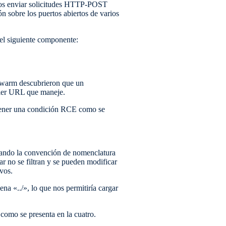
dos enviar solicitudes HTTP-POST
ón sobre los puertos abiertos de varios
 el siguiente componente:
 Swarm descubrieron que un
uier URL que maneje.
btener una condición RCE como se
 usando la convención de nomenclatura
r no se filtran y se pueden modificar
vos.
na «../», lo que nos permitiría cargar
r como se presenta en la cuatro.