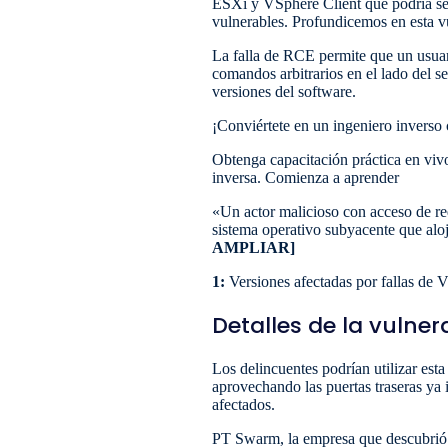
ESXi y VSphere Client que podría ser
vulnerables. Profundicemos en esta vul
La falla de RCE permite que un usuari
comandos arbitrarios en el lado del 
versiones del software.
¡Conviértete en un ingeniero inverso 
Obtenga capacitación práctica en vivo
inversa. Comienza a aprender
«Un actor malicioso con acceso de re
sistema operativo subyacente que alo
AMPLIAR]
1:
Versiones afectadas por fallas de
Detalles de la vulne
Los delincuentes podrían utilizar est
aprovechando las puertas traseras ya 
afectados.
PT Swarm, la empresa que descubrió es