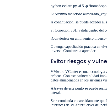
python evilarc.py -d 5 -p ‘home/vspher
6:
Archivo malicioso autorizado_keys 
A continuación, se puede acceder al 
7:
Conexión SSH válida dentro del co
¡Conviértete en un ingeniero inverso 
Obtenga capacitación práctica en vivo
inversa. Comienza a aprender
Evitar riesgos y vul
VMware VCenter es una tecnología amp
críticos. Con esta vulnerabilidad imp
datos almacenados en los sistemas vul
A través de este punto se puede real
lateral.
Se recomienda encarecidamente que los
interfaces de VCenter Server del per