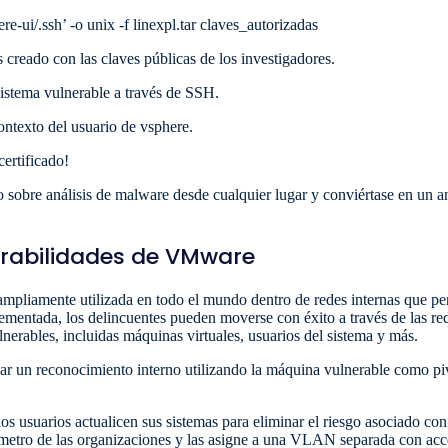
e-ui/.ssh’ -o unix -f linexpl.tar claves_autorizadas
creado con las claves públicas de los investigadores.
sistema vulnerable a través de SSH.
ntexto del usuario de vsphere.
certificado!
 sobre análisis de malware desde cualquier lugar y conviértase en un ana
nerabilidades de VMware
liamente utilizada en todo el mundo dentro de redes internas que perm
lementada, los delincuentes pueden moverse con éxito a través de las red
nerables, incluidas máquinas virtuales, usuarios del sistema y más.
izar un reconocimiento interno utilizando la máquina vulnerable como p
 usuarios actualicen sus sistemas para eliminar el riesgo asociado con 
ímetro de las organizaciones y las asigne a una VLAN separada con acce