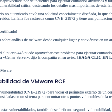
 aprovechada por delincuentes para ejecutar comandos arbitrarios y tom
nerabilidad crítica, destacando los detalles más importantes de esta fal
o no autenticado envíe una solicitud especialmente diseñada, lo que abr
servidor. La falla fue rastreada como CVE–21972 y tiene una puntuación
certificado!
 sobre análisis de malware desde cualquier lugar y conviértase en un ana
d al puerto 443 puede aprovechar este problema para ejecutar comandos 
ja vCenter Server», dijo la compañía en su aviso.
[HAGA CLIC EN 
 VMware.
rabilidad de VMware RCE
a vulnerabilidad (CVE–21972) para violar el perímetro externo de un ce
instaladas en un sistema para encontrar otros puntos vulnerables de la r
tas vulnerabilidades, también descubrió una segunda vulnerabilidad, un