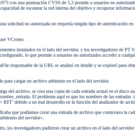
1973 con una puntuación CVSS de 5,3 permite a usuarios no autoriza
 capacidad de escanear la red interna del objetivo y recuperar informaci
na solicitud no autorizada no requería ningún tipo de autenticación en
re VCenter.
entos instalados en el lado del servidor, y los investigadores de PT
configurado, lo que permite a usuarios no autorizados acceder a cualq
aFile responsable de la URL se analizó en detalle y se exploró para o
o para cargar un archivo arbitrario en el lado del servidor.
arga del archivo, se crea una copia de cada entrada actual en el disco
ombre_entrada. El problema aquí es que los nombres de las entradas .ta
 + RFI” debido a un mal desarrollo en la función del analizador de archi
ficaba que podíamos crear una entrada de archivo que contuviera la cade
arbitrario del servidor».
garlo, los investigadores pudieron crear un archivo en el lado del servido