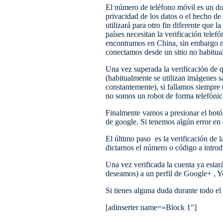
El número de teléfono móvil es un do
privacidad de los datos o el hecho d
utilizará para otro fin diferente que 
países necesitan la verificación tele
encontramos en China, sin embargo no
conectamos desde un sitio no habitual
Una vez superada la verificación de q
(habitualmente se utilizan imágenes s
constantemente), si fallamos siempre t
no somos un robot de forma telefónic
Finalmente vamos a presionar el botón
de google. Si tenemos algún error en e
El último paso es la verificación de 
dictarnos el número o código a introdu
Una vez verificada la cuenta ya estar
deseamos) a un perfil de Google+ , 
Si tienes alguna duda durante todo e
[adinserter name=»Block 1″]