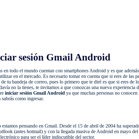
iciar sesión Gmail Android
as en todo el mundo cuentan con smartphones Android y es que además d
ilizar en el mercado. Es necesario tomar en cuenta que si eres de las p
 de tu bandeja de correo, pues lo primero que te diré es que si eres de 
 todavía no la tienes, te invitamos a que conozcas una nueva experiencia 
bre
iniciar sesión Gmail Android
ya que muchas personas no conocen a
a sabrás como ingresar.
estamos pensando en Gmail. Desde el 15 de abril de 2004 ha superado 
tllook (antes hotmail) y con la llegada masiva de Android en mayo del
ectrónico para ser el líder indiscutible del sector.