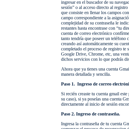
ingresar en el buscador de su naveg
sesión” o al acceso directo al registr
que consiste en llenar los campos con
campo correspondiente a la asignació
complejidad de su contraseña le indic
restantes hasta encontrase con “tu di
cuenta de correo electrónico confírme
tanto tendría que poseer un teléfono c
creando así automáticamente su cuenta
completado el proceso de registro te
Google Drive, Chrome, etc, una venta
dichos servicios con lo que podrás di
Ahora que ya tienes una cuenta Gmail
manera detallada y sencilla.
Paso 1. Ingreso de correo electrón
Si recién creaste tu cuenta gmail este
su caso), si ya poseías una cuenta Gm
directamente al inicio de sesión enco
Paso 2. Ingreso de contraseña.
Ingresa la contraseña de tu cuenta Gm
comenzar el proceso de recupracion d