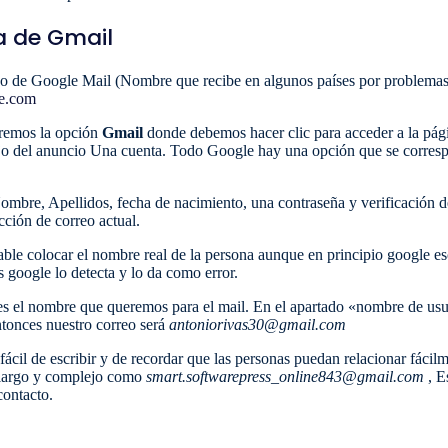
a de Gmail
o de Google Mail (Nombre que recibe en algunos países por problemas l
e.com
aremos la opción
Gmail
donde debemos hacer clic para acceder a la pági
ajo del anuncio Una cuenta. Todo Google hay una opción que se corres
 Nombre, Apellidos, fecha de nacimiento, una contraseña y verificación 
cción de correo actual.
le colocar el nombre real de la persona aunque en principio google es
 google lo detecta y lo da como error.
es el nombre que queremos para el mail. En el apartado «nombre de usu
tonces nuestro correo será
antoniorivas30@gmail.com
cil de escribir y de recordar que las personas puedan relacionar fácil
 largo y complejo como
smart.softwarepress_online843@gmail.com
, E
contacto.