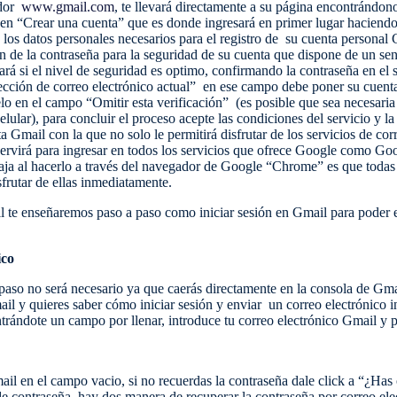
ador
www.gmail.com
, te llevará directamente a su página encontrándono
o en “Crear una cuenta” que es donde ingresará en primer lugar haciendo 
 los datos personales necesarios para el registro de su cuenta personal 
n de la contraseña para la seguridad de su cuenta que dispone de un se
ará si el nivel de seguridad es optimo, confirmando la contraseña en el 
rección de correo electrónico actual” en ese campo debe poner su cuent
lo en el campo “Omitir esta verificación” (es posible que sea necesaria 
elular), para concluir el proceso acepte las condiciones del servicio y la
 Gmail con la que no solo le permitirá disfrutar de los servicios de co
 servirá para ingresar en todos los servicios que ofrece Google como 
ja al hacerlo a través del navegador de Google “Chrome” es que todas l
sfrutar de ellas inmediatamente.
 te enseñaremos paso a paso como iniciar sesión en Gmail para poder e
ico
 paso no será necesario ya que caerás directamente en la consola de Gmail
ail y quieres saber cómo iniciar sesión y enviar un correo electrónico 
ntrándote un campo por llenar, introduce tu correo electrónico Gmail y p
ail en el campo vacio, si no recuerdas la contraseña dale click a “¿Has
e contraseña, hay dos manera de recuperar la contraseña por correo ele