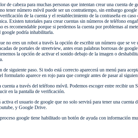
lor de cabeza para muchas personas que intentan crear una cuenta de g
e no tener número móvil puede ser un contratiempo, sin embargo google
la verificación de la cuenta y el restablecimiento de la contraseña en ca
fónica. Existen tutoriales para crear cuentas sin números de teléfono e
 es recomendable porque si perdemos la cuenta por problemas al meter
 google podría inhabilitarla.
ue no eres un robot a través la opción de escribir un número que se ve
acadas de portales de streetview, antes eran palabras borrosas de goog
enemos la opción de activar el sonido debajo de la imagen o deshabilitar
a.
 de siguiente paso. Si todo está correcto aparecerá un menú para acept
l formulario aparece en rojo para que corregir antes de pasar al siguien
la cuenta a través del teléfono móvil. Podemos escoger entre recibir u
cir en la pantalla de verificación.
á activa el usuario de google que no solo servirá para tener una cuenta 
Youtube, y Google Drive.
l proceso google tiene habilitado un botón de ayuda con información mu