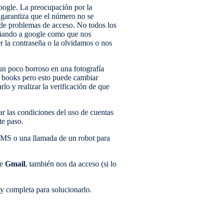
oogle. La preocupación por la
 garantiza que el número no se
so de problemas de acceso. No todos los
ngañando a google como que nos
 la contraseña o la olvidamos o nos
 un poco borroso en una fotografía
le books pero esto puede cambiar
lo y realizar la verificación de que
ar las condiciones del uso de cuentas
te paso.
n SMS o una llamada de un robot para
de
Gmail
, también nos da acceso (si lo
y completa para solucionarlo.