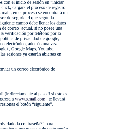
s con el inicio de sesión en “iniciar
click, cargará el proceso de registro
Gmail , en el proceso se encontrará un
nsor de seguridad que según la
siguiente campo debe llenar los datos
a de correo actual, si no posee una
la verificación por teléfono por lo
 política de privacidad de google,
rreo electrónico, además una vez
Google+, Google Maps, Youtube,
as sesiones ya estarán abiertas en
nviar un correo electrónico de
 (ir directamente al paso 3 si este es
ingresa a
www.gmail.com
, te llevará
resionas el botón “siguiente”.
 olvidado la contraseña?” para
ctronico o por mensaje de texto según