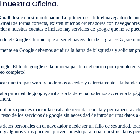
l nuestra Oficina.
Gmail
desde nuestro ordenador. Lo primero es abrir el navegador de nue
Gmail
de forma correcta, existen muchos ordenadores con navegadores
der a nuestras cuentas e incluso hay servicios de google que no se puede
zando el Google Chrome, que al ser el navegador de la gran «G», siempr
amente en Google debemos acudir a la barra de búsquedas y solicitar gm
oogle. El Id de google es la primera palabra del correo por ejemplo en
reo completo!
car nuestro password y podremos acceder ya directamente a la bandeja 
talla principal de google, arriba y a la derecha podemos acceder a la pá
anera.
onfianza puedes marcar la casilla de recordar cuenta y permanecerá act
l resto de los servicios de google sin necesidad de introducir tus datos
s datos personales en el navegador puede ser un fallo de seguridad, todo 
o y algunos virus pueden aprovechar esto para robar nuestros datos per