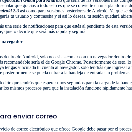
la
aplicación Gmail para Android
que sería de las versiones más comple
señalar que gracias a todo esto es que se convierte en una plataforma 
ndroid 2.3
así como para versiones posteriores de Android. Ya que se d
garás tu usuario y contraseña y si así lo deseas, tu sesión quedará abiert
ás una serie de notificaciones para que estés al pendiente de esta versió
e, quiero decirte que será más rápida y seguirá
e navegador
as dentro de Android, solo necesitas contar con un navegador dentro d
más recomendable sería el de Google Chrome. Posteriormente de esto, lo 
a tengas vinculada tu cuenta al navegador, solo tendrás que ingresar a
 posteriormente se pueda entrar a la bandeja de entrada sin problemas.
ecirte que tendrás que esperar unos segundos para la carga de la bande
r los mismos procesos para que la instalación funcione rápidamente has
para enviar correo
ervicio de correo electrónico que ofrece Google debe pasar por el proce