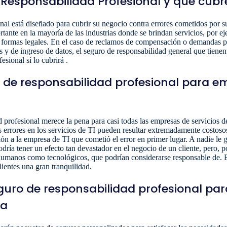
 Responsabilidad Profesional y qué cubr
onal está diseñado para cubrir su negocio contra errores cometidos por
tante en la mayoría de las industrias donde se brindan servicios, por eje
 formas legales. En el caso de reclamos de compensación o demandas pr
s y de ingreso de datos, el seguro de responsabilidad general que tienen
esional sí lo cubrirá .
o de responsabilidad profesional para e
 profesional merece la pena para casi todas las empresas de servicios de 
s errores en los servicios de TI pueden resultar extremadamente costosos
 a la empresa de TI que cometió el error en primer lugar. A nadie le g
ría tener un efecto tan devastador en el negocio de un cliente, pero, po
o humanos como tecnológicos, que podrían considerarse responsable de. 
lientes una gran tranquilidad.
uro de responsabilidad profesional par
ca