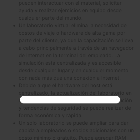
pueden interactuar con el material, solicitar
ayuda y realizar ejercicios en equipo desde
cualquier parte del mundo.
Un laboratorio virtual elimina la necesidad de
costos de viaje o hardware de alta gama por
parte del cliente, ya que la capacitación se lleva
a cabo principalmente a través de un navegador
de Internet en la terminal del empleado. La
simulación está centralizada y es accesible
desde cualquier lugar y en cualquier momento
con nada más que una conexión a Internet.
Debido a que el hardware del host está
centralizado, la actualización del laboratorio en
respuesta a tecnologías en constante evolución
y tendencias de seguridad se puede realizar de
forma económica y rápida.
Un solo laboratorio se puede ampliar para dar
cabida a empleados o socios adicionales con un
costo mínimo o gratuito. Puede agregar RAM