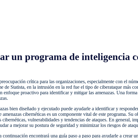
ear un programa de inteligencia
 preocupación crítica para las organizaciones, especialmente con el nú
 de Statista, en la intrusión en la red fue el tipo de ciberataque más c
un enfoque proactivo para identificar y mitigar las amenazas. Una form
zas.
zas bien diseñado y ejecutado puede ayudarle a identificar y responde
bre amenazas cibernéticas es un componente vital de este programa. Su o
s cibernéticas, vulnerabilidades y tendencias de ataques. En general, 
dar a mejorar su postura de seguridad y minimizar los riesgos de ataqu
a continuación encontrará una guía paso a paso para ayudarle a crear u