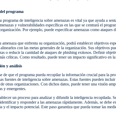
s del programa
 su programa de inteligencia sobre amenazas es vital ya que ayuda a sent
 amenazas y vulnerabilidades específicas en las que se centrará el progr
u organización. Por ejemplo, puede especificar amenazas como ataques 
amenaza que enfrenta su organización, podrá establecer objetivos espe
 alinearlos con las metas generales de la organización. Sus objetivos pu
as o reducir la cantidad de ataques de phishing exitosos. Definir objet
s críticas. Como resultado, puede tener un impacto significativo en la 
ón y análisis
se de que el programa pueda recopilar la información crucial para la pr
rsas fuentes de inteligencia sobre amenazas. Estas fuentes pueden inclui
ia de otras organizaciones. Con dichos datos, puede tener una visión a
as y emergentes.
ablecer un proceso para analizar y difundir la inteligencia recopilada. Se
 identificar y responder a las amenazas rápidamente. Además, se debe es
cia y el impacto potencial. Este paso garantiza que pueda tomar las med