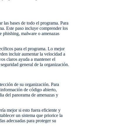
ar las bases de todo el programa. Para
ama. Este paso incluye comprender los
de phishing, malware o amenazas
cíficos para el programa. Lo mejor
eden incluir aumentar la velocidad a
ivos claros ayuda a mantener el
seguridad general de la organización.
otección de su organización. Para
r información de código abierto,
mplia del panorama de amenazas y
ría mejor si esto fuera eficiente y
tablecer un sistema que priorice la
idas adecuadas para proteger su