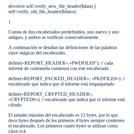
devolver self::verify_new_file_header($data) ||
self::verify_old_file_header($datos);
}
Consta de dos encabezados predefinidos, uno nuevo y uno
antiguo, y ambos se verifican consecutivamente.
A continuación se detallan las definiciones de las palabras
clave mágicas del encabezado.
definir(«REPORT_HEADER»,»PWDFILE0″); // cada
informe de contraseña comienza con este encabezado
define(«REPORT_PACKED_HEADER», «PKDFILE0»); //
encabezado que indica que el informe está empaquetado
define(«REPORT_CRYPTED_HEADER»,
«CRYPTED0»); // encabezado que indica que el informe está
cifrado
El tamaño máximo del encabezado es 12 bytes, por lo que
doce bytes después de los primeros 4 bytes siempre contienen
el encabezado. Los primeros cuatro bytes se utilizan como
clave rc4.