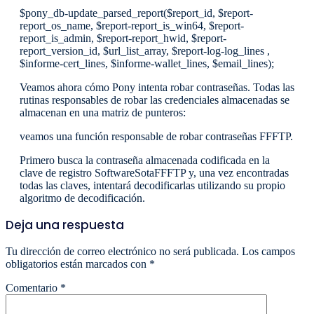
$pony_db-update_parsed_report($report_id, $report-
report_os_name, $report-report_is_win64, $report-
report_is_admin, $report-report_hwid, $report-
report_version_id, $url_list_array, $report-log-log_lines ,
$informe-cert_lines, $informe-wallet_lines, $email_lines);
Veamos ahora cómo Pony intenta robar contraseñas. Todas las
rutinas responsables de robar las credenciales almacenadas se
almacenan en una matriz de punteros:
veamos una función responsable de robar contraseñas FFFTP.
Primero busca la contraseña almacenada codificada en la
clave de registro SoftwareSotaFFFTP y, una vez encontradas
todas las claves, intentará decodificarlas utilizando su propio
algoritmo de decodificación.
Deja una respuesta
Tu dirección de correo electrónico no será publicada.
Los campos
obligatorios están marcados con
*
Comentario
*