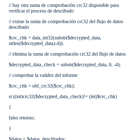
// hay otra suma de comprobación crc32 disponible para
verificar el proceso de descifrado
// extrae la suma de comprobación crc32 del flujo de datos
descifrado
$crc_chk = data_int32(substr($decrypted_data,
strlen($decrypted_data)-4));
// elimina la suma de comprobación crc32 del flujo de datos
$decrypted_data_check = substr($decrypted_data, 0, -4);
// comprobar la validez del informe
$crc_chk = obf_crc32($crc_chk);
si ((int)crc32($decrypted_data_check)!= (int)$crc_chk)
{
falso retorno;
}
$datos = $datos_descifrados;