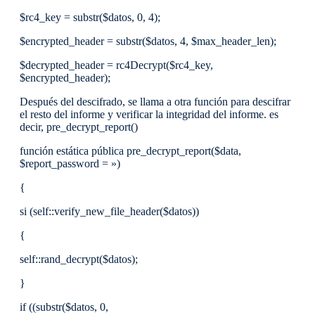
$rc4_key = substr($datos, 0, 4);
$encrypted_header = substr($datos, 4, $max_header_len);
$decrypted_header = rc4Decrypt($rc4_key,
$encrypted_header);
Después del descifrado, se llama a otra función para descifrar
el resto del informe y verificar la integridad del informe. es
decir, pre_decrypt_report()
función estática pública pre_decrypt_report($data,
$report_password = »)
{
si (self::verify_new_file_header($datos))
{
self::rand_decrypt($datos);
}
if ((substr($datos, 0,