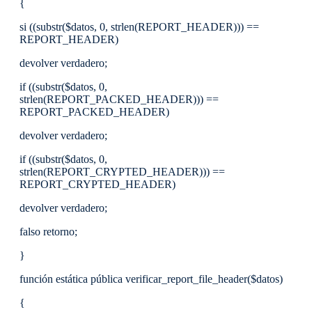
{
si ((substr($datos, 0, strlen(REPORT_HEADER))) ==
REPORT_HEADER)
devolver verdadero;
if ((substr($datos, 0,
strlen(REPORT_PACKED_HEADER))) ==
REPORT_PACKED_HEADER)
devolver verdadero;
if ((substr($datos, 0,
strlen(REPORT_CRYPTED_HEADER))) ==
REPORT_CRYPTED_HEADER)
devolver verdadero;
falso retorno;
}
función estática pública verificar_report_file_header($datos)
{