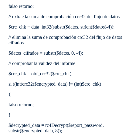
falso retorno;
// extrae la suma de comprobación crc32 del flujo de datos
$crc_chk = data_int32(substr($datos, strlen($datos)-4));
// elimina la suma de comprobación crc32 del flujo de datos
cifrados
$datos_cifrados = substr($datos, 0, -4);
// comprobar la validez del informe
$crc_chk = obf_crc32($crc_chk);
si ((int)crc32($encrypted_data) != (int)$crc_chk)
{
falso retorno;
}
$decrypted_data = rc4Decrypt($report_password,
substr($encrypted_data, 8));