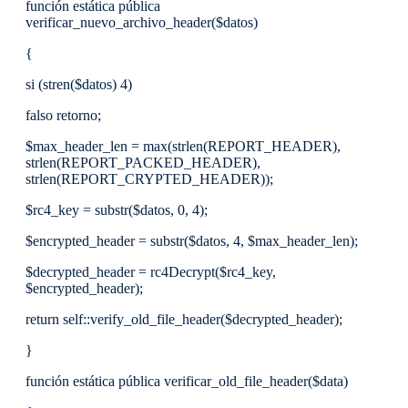
función estática pública
verificar_nuevo_archivo_header($datos)
{
si (stren($datos) 4)
falso retorno;
$max_header_len = max(strlen(REPORT_HEADER),
strlen(REPORT_PACKED_HEADER),
strlen(REPORT_CRYPTED_HEADER));
$rc4_key = substr($datos, 0, 4);
$encrypted_header = substr($datos, 4, $max_header_len);
$decrypted_header = rc4Decrypt($rc4_key,
$encrypted_header);
return self::verify_old_file_header($decrypted_header);
}
función estática pública verificar_old_file_header($data)