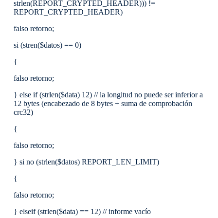
strlen(REPORT_CRYPTED_HEADER))) !=
REPORT_CRYPTED_HEADER)
falso retorno;
si (stren($datos) == 0)
{
falso retorno;
} else if (strlen($data) 12) // la longitud no puede ser inferior a
12 bytes (encabezado de 8 bytes + suma de comprobación
crc32)
{
falso retorno;
} si no (strlen($datos) REPORT_LEN_LIMIT)
{
falso retorno;
} elseif (strlen($data) == 12) // informe vacío