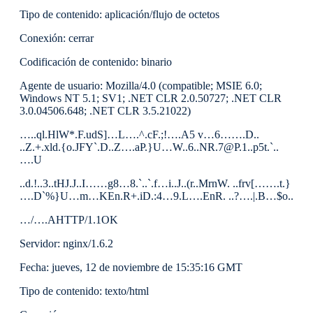
Tipo de contenido: aplicación/flujo de octetos
Conexión: cerrar
Codificación de contenido: binario
Agente de usuario: Mozilla/4.0 (compatible; MSIE 6.0;
Windows NT 5.1; SV1; .NET CLR 2.0.50727; .NET CLR
3.0.04506.648; .NET CLR 3.5.21022)
…..ql.HlW*.F.udS]…L….^.cF.;!….A5 v…6…….D..
..Z.+.xld.{o.JFY`.D..Z….aP.}U…W..6..NR.7@P.1..p5t.`..
….U
..d.!..3..tHJ.J..I……g8…8.`..`.f…i..J..(r..MrnW. ..frv[…….t.}
….D`%}U…m…KEn.R+.iD.:4…9.L….EnR. ..?….|.B…$o..
…/….AHTTP/1.1OK
Servidor: nginx/1.6.2
Fecha: jueves, 12 de noviembre de 15:35:16 GMT
Tipo de contenido: texto/html