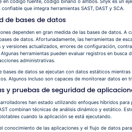
e en código fuente, código binario o ambos. Snyk es un ej
s confiable que integra herramientas SAST, DAST y SCA.
d de bases de datos
ciones dependen en gran medida de las bases de datos. A c
 bases de datos. Afortunadamente, las herramientas de es
y versiones actualizados, errores de configuración, contr
. Algunas herramientas pueden evaluar registros en busca 
cciones administrativas.
de bases de datos se ejecutan con datos estáticos mientras 
os. Algunos incluso son capaces de monitorear datos en tr
s y pruebas de seguridad de aplicacione
rrolladores han estado utilizando enfoques híbridos para 
IAST combinan técnicas de análisis dinámico y estático. Es
lotables cuando la aplicación se está ejecutando.
el conocimiento de las aplicaciones y el flujo de datos par