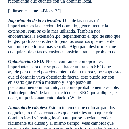
recomienda que cuentes con un dominio local.
[adinserter name=»Block 2″]
Importancia de la extensión:
Una de las cosas más
importantes es la elección del dominio, generalmente la
extensión
.com.pe
es la más utilizada. También nos
encontramos la extensión
.pe
, dependiendo el tipo de sitio que
tengas, podrías considerarlo para los usuarios que recuerden
su nombre de forma más sencilla. Algo para destacar es que
cualquiera de estas extensiones posicionarán sin problemas.
Optimización SEO:
Nos encontramos con opciones
importantes para que se pueda hacer un trabajo SEO que
ayude para que el posicionamiento de tu marca y por supuesto
que el dominio vaya obteniendo fuerza, esto puede ser con
enlazado que hará a mediano y largo plazo un
posicionamiento importante, así como probablemente estable.
Todo dependerá de la clase de técnicas SEO que apliques, es
decir, un posicionamiento black o White.
Aumento de clientes:
Esto lo tenemos que enfocar para los
negocios, lo más adecuado es que contrates un paquete de
dominio local y hosting local para que se puedan atender
fácilmente tus dudas y al mismo tiempo, veas cambios que
permitan de que el trabajo adecuado en tu sitio lo haga escalar