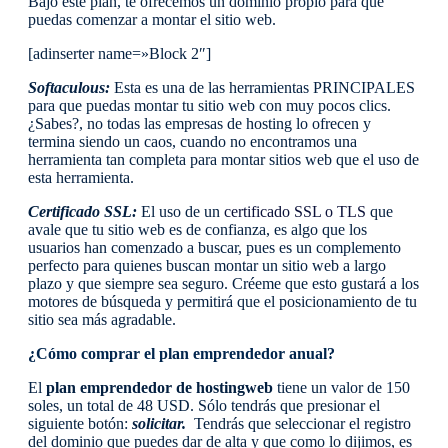
Bajo este plan, te ofrecemos un dominio propio para que
puedas comenzar a montar el sitio web.
[adinserter name=»Block 2″]
Softaculous:
Esta es una de las herramientas PRINCIPALES
para que puedas montar tu sitio web con muy pocos clics.
¿Sabes?, no todas las empresas de hosting lo ofrecen y
termina siendo un caos, cuando no encontramos una
herramienta tan completa para montar sitios web que el uso de
esta herramienta.
Certificado SSL:
El uso de un
certificado SSL o TLS
que
avale que tu sitio web es de confianza, es algo que los
usuarios han comenzado a buscar, pues es un complemento
perfecto para quienes buscan montar un sitio web a largo
plazo y que siempre sea seguro. Créeme que esto gustará a los
motores de búsqueda y permitirá que el posicionamiento de tu
sitio sea más agradable.
¿Cómo comprar el plan emprendedor anual?
El
plan emprendedor de hostingweb
tiene un valor de 150
soles, un total de 48 USD. Sólo tendrás que presionar el
siguiente botón:
solicitar.
Tendrás que seleccionar el registro
del dominio que puedes dar de alta y que como lo dijimos, es