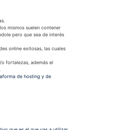
as.
s los mismos suelen contener
ndole pero que sea de interés
s online exitosas, las cuales
y/o fortalezas, además el
.
taforma de hosting y de
vo que es el que vas a utilizar