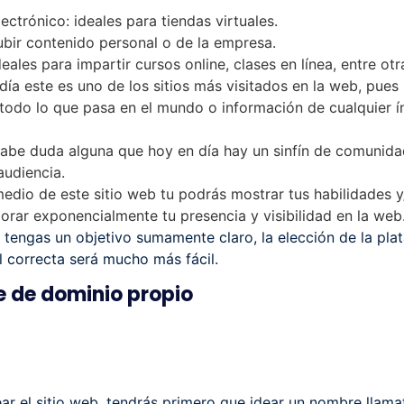
ctrónico: ideales para tiendas virtuales.
ubir contenido personal o de la empresa.
deales para impartir cursos online, clases en línea, entre otr
n día este es uno de los sitios más visitados en la web, pue
 todo lo que pasa en el mundo o información de cualquier í
be duda alguna que hoy en día hay un sinfín de comunidade
audiencia.
 medio de este sitio web tu podrás mostrar tus habilidades 
orar exponencialmente tu presencia y visibilidad en la web
tengas un objetivo sumamente claro, la elección de la pla
l correcta será mucho más fácil.
e de dominio propio
r el sitio web, tendrás primero que idear un nombre llamati