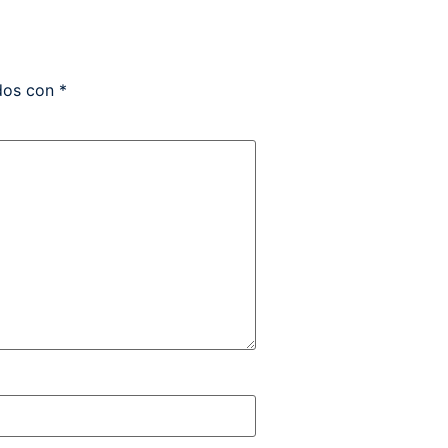
ados con
*