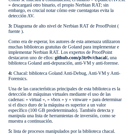
» descargará otro binario, el propio Nerbian RAT; sin
embargo, es crucial notar cómo este cuentagotas evita la
detección AV.
3:
Diagrama de alto nivel de Nerbian RAT de ProofPoint (
fuente ).
Como era de esperar, los autores de esta amenaza utilizaron
muchas bibliotecas gratuitas de Goland para implementar e
implementar Nerbian RAT. Los expertos de ProofPoint
destacaron uno de ellos:
github.com/p3tr0v/chacal/,
una
biblioteca Goland anti-depuración, anti-VM y anti-forense.
4:
Chacal: biblioteca Goland Anti-Debug, Anti-VM y Anti-
Forensics.
Una de las características principales de esta biblioteca es la
detección de máquinas virtuales mediante el uso de las
cadenas: » virtual «, » vbox » y » vmware » para determinar
si el disco duro de la máquina es superior a un valor
específico (100 GB predeterminado). También detecta y
manipula una lista de herramientas de inversión, como se
muestra a continuación.
5:
lista de procesos manipulados por la biblioteca chacal.