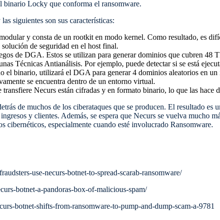
l binario Locky que conforma el ransomware.
las siguientes son sus características:
modular y consta de un rootkit en modo kernel. Como resultado, es difíc
 solución de seguridad en el host final.
uegos de DGA. Estos se utilizan para generar dominios que cubren 48 T
as Técnicas Antianálisis. Por ejemplo, puede detectar si se está ejecut
 el binario, utilizará el DGA para generar 4 dominios aleatorios en un 
ivamente se encuentra dentro de un entorno virtual.
transfiere Necurs están cifradas y en formato binario, lo que las hace di
detrás de muchos de los ciberataques que se producen. El resultado es u
ingresos y clientes. Además, se espera que Necurs se vuelva mucho más s
itos cibernéticos, especialmente cuando esté involucrado Ransomware.
s/fraudsters-use-necurs-botnet-to-spread-scarab-ransomware/
necurs-botnet-a-pandoras-box-of-malicious-spam/
ecurs-botnet-shifts-from-ransomware-to-pump-and-dump-scam-a-9781