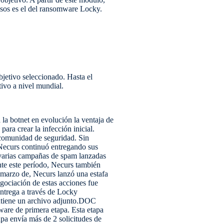
sos es el del ransomware Locky.
jetivo seleccionado. Hasta el
ivo a nivel mundial.
 la botnet en evolución la ventaja de
ara crear la infección inicial.
 comunidad de seguridad. Sin
Necurs continuó entregando sus
 varias campañas de spam lanzadas
te este período, Necurs también
marzo de, Necurs lanzó una estafa
gociación de estas acciones fue
ntrega a través de Locky
ontiene un archivo adjunto.DOC
ware de primera etapa. Esta etapa
pa envía más de 2 solicitudes de