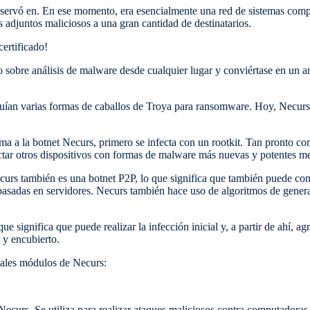
bservó en. En ese momento, era esencialmente una red de sistemas com
 adjuntos maliciosos a una gran cantidad de destinatarios.
certificado!
 sobre análisis de malware desde cualquier lugar y conviértase en un ana
uían varias formas de caballos de Troya para ransomware. Hoy, Necurs s
a a la botnet Necurs, primero se infecta con un rootkit. Tan pronto co
ectar otros dispositivos con formas de malware más nuevas y potentes m
curs también es una botnet P2P, lo que significa que también puede com
P basadas en servidores. Necurs también hace uso de algoritmos de gene
e significa que puede realizar la infección inicial y, a partir de ahí, a
 y encubierto.
ipales módulos de Necurs:
Necurs. Se utiliza para realizar ataques maliciosos contra computadoras 