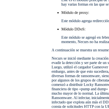
hay varias formas en las que 
Módulo de proxy:
Este módulo agrega redirecció
Módulo DDoS:
Este módulo se agregó en febre
momento, Necurs no ha realizad
A continuación se muestra un resume
Necurs se inició mediante la creación 
evadir la detección y ser parte de un
Luego, utilizó el cargador Gameover 
embargo, antes de que esto sucedier
diversas formas de ransomware, siend
por algunos de los grupos de ciberat
comenzó a distribuir Locky Ransomwa
financiera de tipo «pump and dump» p
mucho mayor de lo normal. La última 
Ransomware. Al infectar, inicialment
infectado que explota aún más el DDE
consta de solicitudes HTTP con la UR