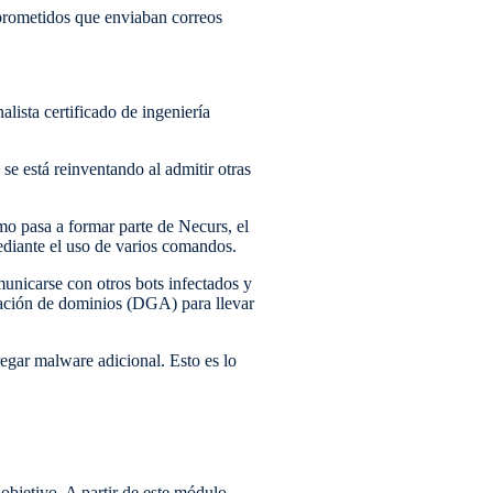
prometidos que enviaban correos
lista certificado de ingeniería
e está reinventando al admitir otras
mo pasa a formar parte de Necurs, el
ediante el uso de varios comandos.
unicarse con otros bots infectados y
ración de dominios (DGA) para llevar
gregar malware adicional. Esto es lo
objetivo. A partir de este módulo,