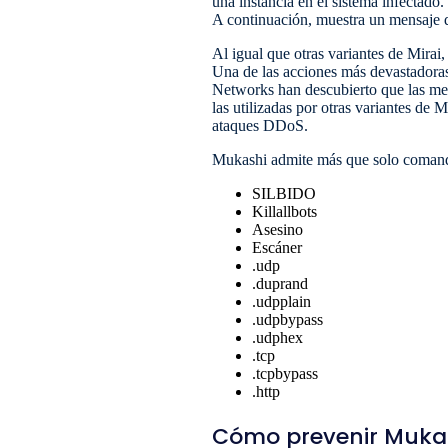
una instancia en el sistema infectado.
A continuación, muestra un mensaje q
Al igual que otras variantes de Mirai
Una de las acciones más devastadora
Networks han descubierto que las m
las utilizadas por otras variantes de
ataques DDoS.
Mukashi admite más que solo comand
SILBIDO
Killallbots
Asesino
Escáner
.udp
.duprand
.udpplain
.udpbypass
.udphex
.tcp
.tcpbypass
.http
Cómo prevenir Muka