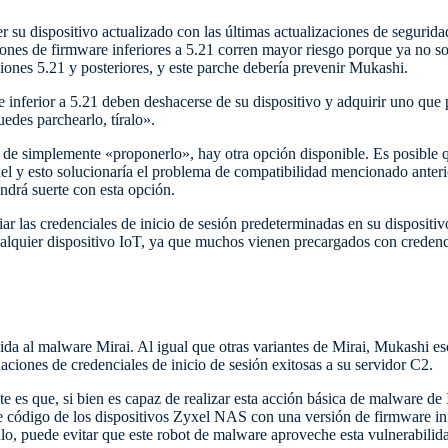
su dispositivo actualizado con las últimas actualizaciones de seguri
ones de firmware inferiores a 5.21 corren mayor riesgo porque ya no so
iones 5.21 y posteriores, y este parche debería prevenir Mukashi.
 inferior a 5.21 deben deshacerse de su dispositivo y adquirir uno que 
edes parchearlo, tíralo».
n de simplemente «proponerlo», hay otra opción disponible. Es posible
el y esto solucionaría el problema de compatibilidad mencionado anter
endrá suerte con esta opción.
r las credenciales de inicio de sesión predeterminadas en su dispositiv
alquier dispositivo IoT, ya que muchos vienen precargados con credenci
ida al malware Mirai. Al igual que otras variantes de Mirai, Mukashi es
ciones de credenciales de inicio de sesión exitosas a su servidor C2.
 es que, si bien es capaz de realizar esta acción básica de malware de 
e código de los dispositivos Zyxel NAS con una versión de firmware inf
lo, puede evitar que este robot de malware aproveche esta vulnerabilid