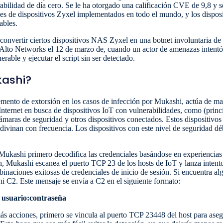
lidad de día cero. Se le ha otorgado una calificación CVE de 9,8 y s
nes de dispositivos Zyxel implementados en todo el mundo, y los dispos
ables.
vertir ciertos dispositivos NAS Zyxel en una botnet involuntaria de 
Alto Networks el 12 de marzo de, cuando un actor de amenazas intentó c
rable y ejecutar el script sin ser detectado.
ashi?
ento de extorsión en los casos de infección por Mukashi, actúa de man
Internet en busca de dispositivos IoT con vulnerabilidades, como (prin
maras de seguridad y otros dispositivos conectados. Estos dispositivos 
divinan con frecuencia. Los dispositivos con este nivel de seguridad déb
ukashi primero decodifica las credenciales basándose en experiencias p
 Mukashi escanea el puerto TCP 23 de los hosts de IoT y lanza intentos
binaciones exitosas de credenciales de inicio de sesión. Si encuentra a
hi C2. Este mensaje se envía a C2 en el siguiente formato:
e usuario:contraseña
s acciones, primero se vincula al puerto TCP 23448 del host para asegu