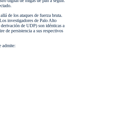
stro digital de migas de pan a seguir.
ectado.
llá de los ataques de fuerza bruta.
Los investigadores de Palo Alto
derivación de UDP) son idénticas a
re de persistencia a sus respectivos
 admite: