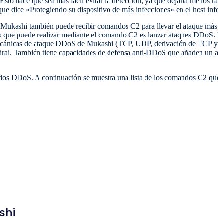
 Esto hace que sea más fácil evitar la detección, ya que dejaría menos ra
ue dice «Protegiendo su dispositivo de más infecciones» en el host inf
, Mukashi también puede recibir comandos C2 para llevar el ataque más a
s que puede realizar mediante el comando C2 es lanzar ataques DDoS. 
ecánicas de ataque DDoS de Mukashi (TCP, UDP, derivación de TCP y 
 Mirai. También tiene capacidades de defensa anti-DDoS que añaden un ai
os DDoS. A continuación se muestra una lista de los comandos C2 que
shi