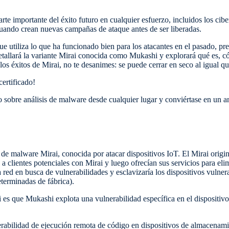
te importante del éxito futuro en cualquier esfuerzo, incluidos los cib
cuando crean nuevas campañas de ataque antes de ser liberadas.
 utiliza lo que ha funcionado bien para los atacantes en el pasado, p
detallará la variante Mirai conocida como Mukashi y explorará qué es, 
 éxitos de Mirai, no te desanimes: se puede cerrar en seco al igual qu
certificado!
 sobre análisis de malware desde cualquier lugar y conviértase en un ana
 de malware Mirai, conocida por atacar dispositivos IoT. El Mirai origi
n a clientes potenciales con Mirai y luego ofrecían sus servicios para e
a red en busca de vulnerabilidades y esclavizaría los dispositivos vulne
terminadas de fábrica).
 es que Mukashi explota una vulnerabilidad específica en el dispositi
erabilidad de ejecución remota de código en dispositivos de almacenam