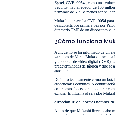
Zyxel, CVE–9054 , como una vulnerabi
Security, hay alrededor de 100 millo
firmware de 5.21 o menos son vulner
Mukashi aprovecha CVE–9054 para con
descubierta por primera vez por Palo 
directorio TMP de un dispositivo vulne
¿Cómo funciona Muk
Aunque no se ha informado de un elem
variantes de Mirai. Mukashi escanea 
grabadoras de video digital (DVR), cá
predeterminadas de fábrica y que se a
atacantes.
Definido técnicamente como un bot, M
credenciales comunes. A continuación,
contra estos hosts para encontrar com
exitosa, la informa al servidor Mukas
dirección IP del host:23 nombre d
Antes de que Mukashi lleve a cabo má