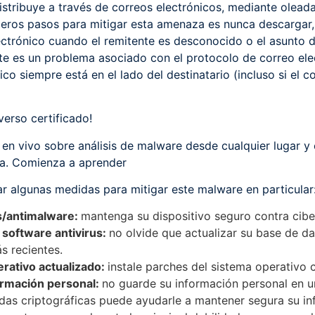
distribuye a través de correos electrónicos, mediante olead
eros pasos para mitigar esta amenaza es nunca descargar, 
ectrónico cuando el remitente es desconocido o el asunto d
e es un problema asociado con el protocolo de correo elec
nico siempre está en el lado del destinatario (incluso si el 
verso certificado!
en vivo sobre análisis de malware desde cualquier lugar y 
rsa. Comienza a aprender
r algunas medidas para mitigar este malware en particular
us/antimalware:
mantenga su dispositivo seguro contra ci
software antivirus:
no olvide que actualizar su base de dat
s recientes.
rativo actualizado:
instale parches del sistema operativo 
ormación personal:
no guarde su información personal en u
edas criptográficas puede ayudarle a mantener segura su in