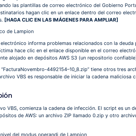
ando las plantillas de correo electrónico del Gobierno Por
tinatarios hagan clic en un enlace dentro del correo electr
s.
[HAGA CLIC EN LAS IMÁGENES PARA AMPLIAR]
nico de Lampion
eo electrónico informa problemas relacionados con la deuda 
ctima hace clic en el enlace disponible en el correo electr
ente alojado en depósitos AWS S3 (un repositorio confiable
“FacturaNovembro-4492154–10_8.zip” tiene otros tres archi
archivo VBS es responsable de iniciar la cadena maliciosa c
pión
ivo VBS, comienza la cadena de infección. El script es un
pósitos de AWS: un archivo ZIP llamado 0.zip y otro archi
o nivel del modus operandi de Lampion