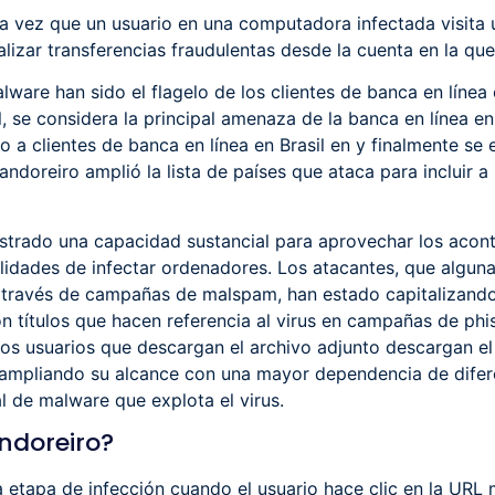
a vez que un usuario en una computadora infectada visita u
izar transferencias fraudulentas desde la cuenta en la que e
lware han sido el flagelo de los clientes de banca en líne
 se considera la principal amenaza de la banca en línea en 
o a clientes de banca en línea en Brasil en y finalmente se 
randoreiro amplió la lista de países que ataca para incluir 
trado una capacidad sustancial para aprovechar los acont
dades de infectar ordenadores. Los atacantes, que alguna
 través de campañas de malspam, han estado capitalizando
on títulos que hacen referencia al virus en campañas de phi
los usuarios que descargan el archivo adjunto descargan e
á ampliando su alcance con una mayor dependencia de dife
l de malware que explota el virus.
ndoreiro?
a etapa de infección cuando el usuario hace clic en la URL 