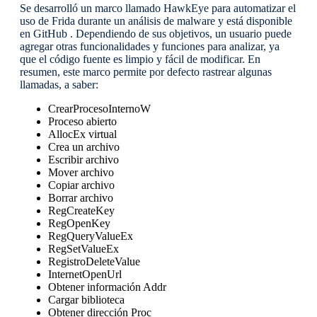
Se desarrolló un marco llamado HawkEye para automatizar el
uso de Frida durante un análisis de malware y está disponible
en GitHub . Dependiendo de sus objetivos, un usuario puede
agregar otras funcionalidades y funciones para analizar, ya
que el código fuente es limpio y fácil de modificar. En
resumen, este marco permite por defecto rastrear algunas
llamadas, a saber:
CrearProcesoInternoW
Proceso abierto
AllocEx virtual
Crea un archivo
Escribir archivo
Mover archivo
Copiar archivo
Borrar archivo
RegCreateKey
RegOpenKey
RegQueryValueEx
RegSetValueEx
RegistroDeleteValue
InternetOpenUrl
Obtener información Addr
Cargar biblioteca
Obtener dirección Proc