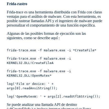
Frida-rastro
Frida-trace es una herramienta distribuida con Frida con claras
ventajas para el análisis de malware. Con esta herramienta, es
posible rastrear llamadas API y el ingeniero de malware puede
personalizar el comportamiento de una función específica.
Algunas de las posibles formas de ejecución son las
siguientes, como se describe aquí :
frida-trace.exe -f malware.exe -i *CreateFile*
frida-trace.exe -f malware.exe -i
KERNEL32.DLL!CreateFileA
frida-trace.exe -f malware.exe -i
KERNEL32.DLL!OpenMutex*
log('File or device: ' +
args[0].readAnsiString());
log('OpenMutexW: ' + args[2].readUtf16String());
Se puede analizar una llamada API de destino
(«*CreateFile*») o incluso intentar observar si se llama