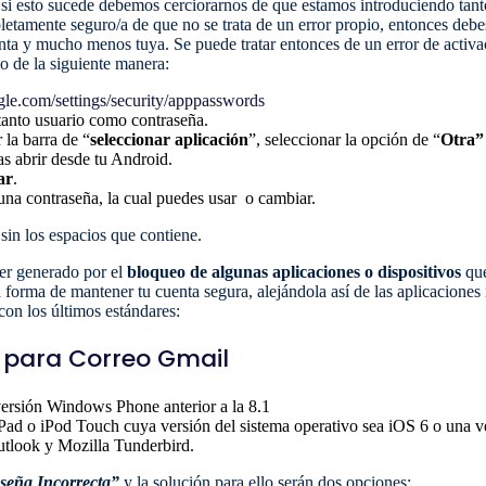
 si esto sucede debemos cerciorarnos de que estamos introduciendo tant
letamente seguro/a de que no se trata de un error propio, entonces debes
enta y mucho menos tuya. Se puede tratar entonces de un error de activa
lo de la siguiente manera:
ogle.com/settings/security/apppasswords
 tanto usuario como contraseña.
 la barra de “
seleccionar aplicación
”, seleccionar la opción de “
Otra”
as abrir desde tu Android.
ar
.
 una contraseña, la cual puedes usar o cambiar.
sin los espacios que contiene.
ser generado por el
bloqueo de algunas aplicaciones
o dispositivos
que
forma de mantener tu cuenta segura, alejándola así de las aplicaciones
con los últimos estándares:
 para Correo Gmail
versión Windows Phone anterior a la 8.1
Pad o iPod Touch cuya versión del sistema operativo sea iOS 6 o una v
tlook y Mozilla Tunderbird.
seña Incorrecta”
y la solución para ello serán dos opciones: