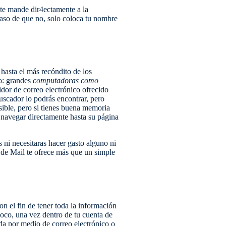
te mande dir4ectamente a la
caso de que no, solo coloca tu nombre
hasta el más recóndito de los
to: grandes
computadoras como
idor de correo electrónico ofrecido
buscador lo podrás encontrar, pero
sible, pero si tienes buena memoria
navegar directamente hasta su página
s ni necesitaras hacer gasto alguno ni
 de Mail te ofrece más que un simple
 el fin de tener toda la información
 poco, una vez dentro de tu cuenta de
da por medio de correo electrónico o