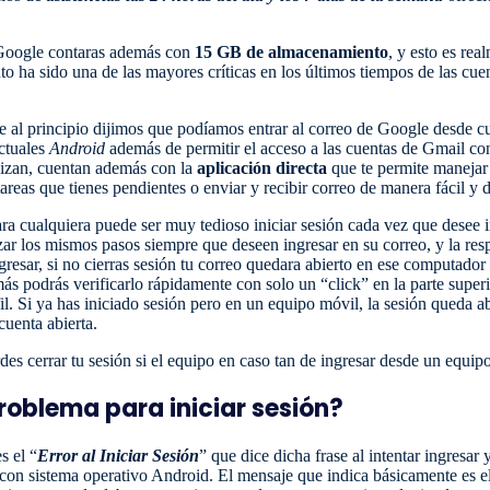
e Google contaras además con
15 GB de almacenamiento
, y esto es re
 ha sido una de las mayores críticas en los últimos tiempos de las cuent
e al principio dijimos que podíamos entrar al correo de Google desde cu
ctuales
Android
además de permitir el acceso a las cuentas de Gmail con
lizan, cuentan además con la
aplicación directa
que te permite manejar e
tareas que tienes pendientes o enviar y recibir correo de manera fácil y 
 cualquiera puede ser muy tedioso iniciar sesión cada vez que desee in
zar los mismos pasos siempre que deseen ingresar en su correo, y la re
resar, si no cierras sesión tu correo quedara abierto en ese computador y
ás podrás verificarlo rápidamente con solo un “click” en la parte super
l. Si ya has iniciado sesión pero en un equipo móvil, la sesión queda abi
cuenta abierta.
des cerrar tu sesión si el equipo en caso tan de ingresar desde un equi
roblema para iniciar sesión?
s el “
Error al Iniciar Sesión
” que dice dicha frase al intentar ingresa
con sistema operativo Android. El mensaje que indica básicamente es e