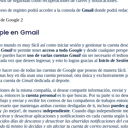
esos de seguridad como recuperaciones de claves y notificaciones.
so de registro podrá acceder a la consola de
Gmail
donde podrá redacta
iple en Gmail
co mundo es muy fácil así como iniciar sesión y gestionar tu cuenta desd
n
Gmail
te permite tener
acceso a todo
Google
y desde cualquier perspec
le puedes hacer
uso de varias cuentas
Gmail
sin ser necesario el tedios
 cada vez que desees ingresar, y esto lo logras gracias al
I
nicio de Sesió
e hacer uso de todas las cuentas de Google que poseas de manera fácil.
s hoy en día usan una cuenta personal; otra única y exclusivamente p
una cuenta de
Gmail
dedicada al deporte.
ones de la misma compañía, si desear compartir información, enviar y re
a, entonces la
cuenta personal
es lo que buscas. Por su parte si no des
bajo y enviar y recibir los correos de tus compañeros de trabajos ento
esario que mantengas ambas cuentas desligadas de ti, incluso
puedes g
y ¡lo mejor!, de manera i
ndependiente
. Cuando digo independiente me 
ctivar y desactivar aplicaciones y notificaciones en cada cuenta según 
cidos días de descanso y desactivar las aburridas notificaciones del c
do tú mismo lo decidas y sin afectar tu cuenta de correo personal
, sol