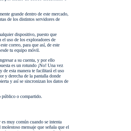
almente grande dentro de este mercado,
as de los distintos servidores de
alquier dispositivo, puesto que
 el uso de los exploradores de
ste correo, para que así, de este
desde tu equipo móvil.
gresar a su cuenta, y por ello
spuesta es un rotundo ¡No! Una vez
 de esta manera te facilitará el uso
ior y derecha de la pantalla donde
erta y así se sincronizan los datos de
po público o compartido.
r y es muy común cuando se intenta
l molestoso mensaje que señala que el