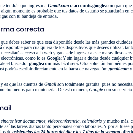
te tendrás que ingresar a
Gmail.com
o
accounts.google.com
para que 
n algún momento es probable que tus datos de usuario se guardarán en 
igas con tu bandeja de entrada.
orma correcta
o que debes saber es que está disponible desde las más grandes ciudades 
 disponible para cualquiera de los dispositivos que desees utilizar, tan
 necesitarás acceso a la web y ganas de ingresar a este maravilloso serv
 electrónicas, como lo es
Google
; Y sin lugar a dudas desde cualquier 
sde el buscador
google.com
más fácil será. Otra solución también es po
sí podrás escribir directamente en la barra de navegación:
gmail.com
y 
y es que las cuentas de
Gmail
son totalmente gratuita, pues no necesita
 y mucho menos para mantenerla. De esta manera,
Google
con su servicio
mail
d
sincronizar documentos, videoconferencia, calendario
y mucho más, con
ote así las tareas diarias tanto personales como laborales. Y por si fuese
cios de
asistencias las 24 horas del día y los 7 días de la semana
ofreci