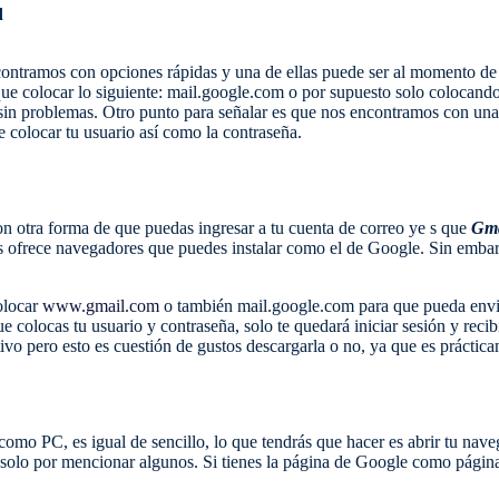
d
contramos con opciones rápidas y una de ellas puede ser al momento de 
que colocar lo siguiente: mail.google.com o por supuesto solo colocando
sin problemas. Otro punto para señalar es que nos encontramos con una
e colocar tu usuario así como la contraseña.
 otra forma de que puedas ingresar a tu cuenta de correo ye s que
Gma
os ofrece navegadores que puedes instalar como el de Google. Sin embar
olocar
www.gmail.com
o también mail.google.com para que pueda envia
e colocas tu usuario y contraseña, solo te quedará iniciar sesión y recib
tivo pero esto es cuestión de gustos descargarla o no, ya que es práctic
omo PC, es igual de sencillo, lo que tendrás que hacer es abrir tu nav
olo por mencionar algunos. Si tienes la página de Google como página 