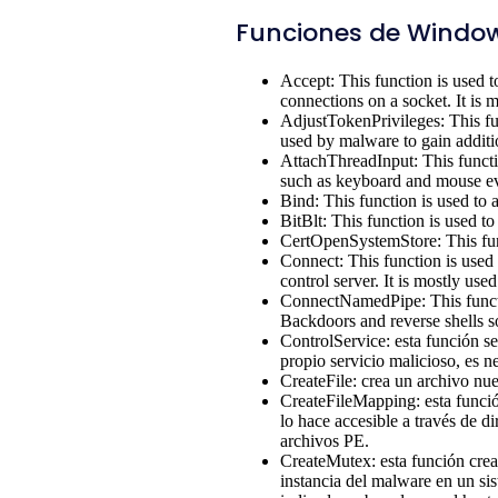
Funciones de Windo
Accept: This function is used t
connections on a socket. It i
AdjustTokenPrivileges: This func
used by malware to gain additi
AttachThreadInput: This functio
such as keyboard and mouse ev
Bind: This function is used to a
BitBlt: This function is used t
CertOpenSystemStore: This funct
Connect: This function is used
control server. It is mostly 
ConnectNamedPipe: This function
Backdoors and reverse shells 
ControlService: esta función se 
propio servicio malicioso, es n
CreateFile: crea un archivo nue
CreateFileMapping: esta funció
lo hace accesible a través de d
archivos PE.
CreateMutex: esta función crea
instancia del malware en un si