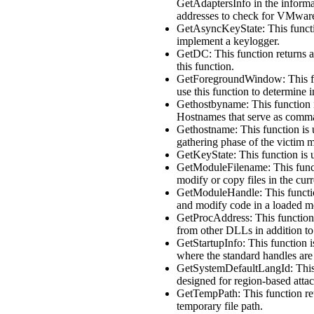
GetAdaptersInfo in the informa
addresses to check for VMware 
GetAsyncKeyState: This functio
implement a keylogger.
GetDC: This function returns a
this function.
GetForegroundWindow: This fun
use this function to determine 
Gethostbyname: This function i
Hostnames that serve as comma
Gethostname: This function is 
gathering phase of the victim 
GetKeyState: This function is u
GetModuleFilename: This functi
modify or copy files in the cur
GetModuleHandle: This functio
and modify code in a loaded mod
GetProcAddress: This function i
from other DLLs in addition to 
GetStartupInfo: This function i
where the standard handles are 
GetSystemDefaultLangId: This f
designed for region-based attac
GetTempPath: This function retu
temporary file path.