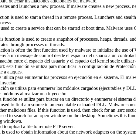
 para detectar instalaciones adicionales del malware.
reates and launches a new process. If malware creates a new process, n
ion is used to start a thread in a remote process. Launchers and ste
rocess.
used to create a service that can be started at boot time. Malware uses C
 function is used to create a snapshot of processes, heaps, threads, an
erates through processes or threads.
ion is often the first function used by malware to initialize the use o
envía un mensaje de control desde el espacio del usuario a un controlad
ación entre el espacio del usuario y el espacio del kernel suele utilizar 
: esta función se utiliza para modificar la configuración de Protecció
e a ataques.
 utiliza para enumerar los procesos en ejecución en el sistema. El ma
inyectar.
ión se utiliza para enumerar los módulos cargados (ejecutables y DLL
 módulos al realizar una inyección.
a función se utiliza para buscar en un directorio y enumerar el sistema d
 used to find a resource in an executable or loaded DLL. Malware someti
her malicious files. If this function is used, then check for an .rsrc sec
sed to search for an open window on the desktop. Sometimes this funct
bg windows.
ed to upload a file to remote FTP server.
 is used to obtain information about the network adapters on the syste