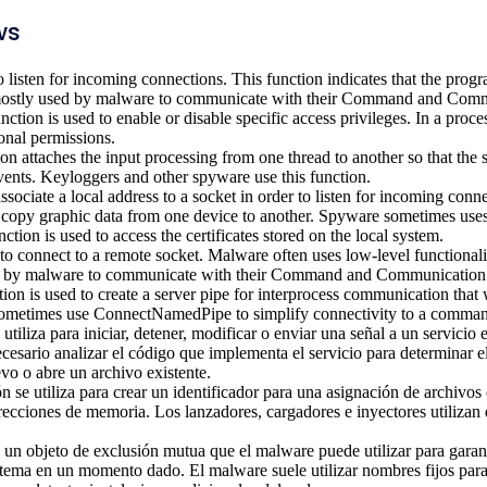
ws
o listen for incoming connections. This function indicates that the progr
s mostly used by malware to communicate with their Command and Comm
tion is used to enable or disable specific access privileges. In a process
onal permissions.
n attaches the input processing from one thread to another so that the 
ents. Keyloggers and other spyware use this function.
ssociate a local address to a socket in order to listen for incoming conn
o copy graphic data from one device to another. Spyware sometimes uses 
ion is used to access the certificates stored on the local system.
 to connect to a remote socket. Malware often uses low-level functiona
used by malware to communicate with their Command and Communication 
 is used to create a server pipe for interprocess communication that wi
sometimes use ConnectNamedPipe to simplify connectivity to a command
utiliza para iniciar, detener, modificar o enviar una señal a un servicio 
ecesario analizar el código que implementa el servicio para determinar e
vo o abre un archivo existente.
n se utiliza para crear un identificador para una asignación de archivo
irecciones de memoria. Los lanzadores, cargadores e inyectores utilizan 
 un objeto de exclusión mutua que el malware puede utilizar para garant
stema en un momento dado. El malware suele utilizar nombres fijos pa