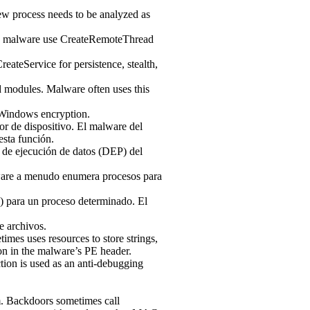
ew process needs to be analyzed as
alth malware use CreateRemoteThread
reateService for persistence, stealth,
d modules. Malware often uses this
f Windows encryption.
or de dispositivo. El malware del
esta función.
n de ejecución de datos (DEP) del
lware a menudo enumera procesos para
) para un proceso determinado. El
e archivos.
mes uses resources to store strings,
tion in the malware’s PE header.
ion is used as an anti-debugging
m. Backdoors sometimes call