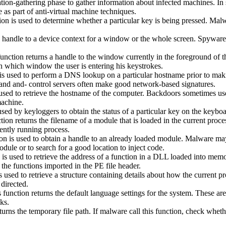
tion-gathering phase to gather information about infected machines. In
as part of anti-virtual machine techniques.
n is used to determine whether a particular key is being pressed. Malw
 handle to a device context for a window or the whole screen. Spyware 
ction returns a handle to the window currently in the foreground of
in which window the user is entering his keystrokes.
s used to perform a DNS lookup on a particular hostname prior to maki
nd and- control servers often make good network-based signatures.
used to retrieve the hostname of the computer. Backdoors sometimes us
machine.
sed by keyloggers to obtain the status of a particular key on the keyboa
on returns the filename of a module that is loaded in the current proce
rently running process.
n is used to obtain a handle to an already loaded module. Malware m
ule or to search for a good location to inject code.
s used to retrieve the address of a function in a DLL loaded into memo
the functions imported in the PE file header.
s used to retrieve a structure containing details about how the current p
directed.
unction returns the default language settings for the system. These ar
ks.
rns the temporary file path. If malware call this function, check whether