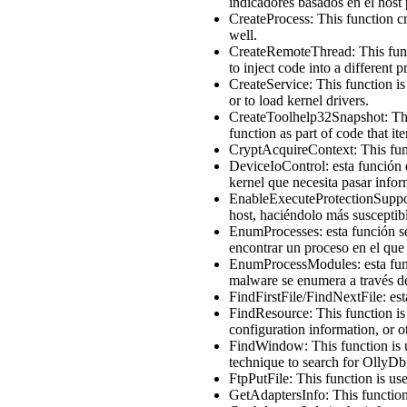
indicadores basados ​​en el host
CreateProcess: This function c
well.
CreateRemoteThread: This funct
to inject code into a different p
CreateService: This function is 
or to load kernel drivers.
CreateToolhelp32Snapshot: This
function as part of code that it
CryptAcquireContext: This funct
DeviceIoControl: esta función 
kernel que necesita pasar inform
EnableExecuteProtectionSupport
host, haciéndolo más susceptibl
EnumProcesses: esta función se
encontrar un proceso en el que 
EnumProcessModules: esta func
malware se enumera a través de
FindFirstFile/FindNextFile: est
FindResource: This function is
configuration information, or ot
FindWindow: This function is u
technique to search for OllyD
FtpPutFile: This function is us
GetAdaptersInfo: This function