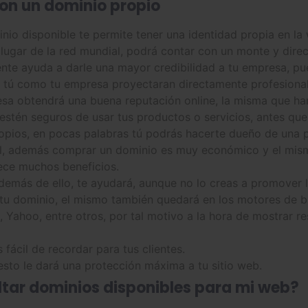
on un dominio propio
io disponible te permite tener una identidad propia en la 
lugar de la red mundial, podrá contar con un monte y dire
nte ayuda a darle una mayor credibilidad a tu empresa, pu
o tú como tu empresa proyectaran directamente profesional
esa obtendrá una buena reputación online, la misma que har
, estén seguros de usar tus productos o servicios, antes qu
opios, en pocas palabras tú podrás hacerte dueño de una p
al, además comprar un dominio es muy económico y el mis
rece muchos beneficios.
más de ello, te ayudará, aunque no lo creas a promover las
r tu dominio, el mismo también quedará en los motores de b
ahoo, entre otros, por tal motivo a la hora de mostrar re
fácil de recordar para tus clientes.
sto le dará una protección máxima a tu sitio web.
tar dominios disponibles para mi web?