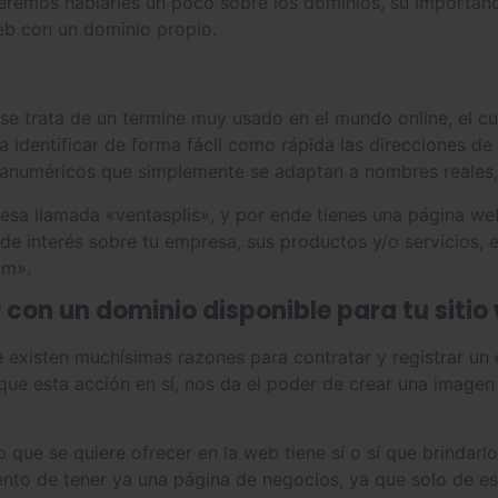
queremos hablarles un poco sobre los dominios, su importan
b con un dominio propio.
e trata de un termine muy usado en el mundo online, el cu
 identificar de forma fácil como rápida las direcciones de
anuméricos que simplemente se adaptan a nombres reales,
resa llamada «ventasplis», y por ende tienes una página w
de interés sobre tu empresa, sus productos y/o servicios, e
om».
 con un dominio disponible para tu sitio
existen muchísimas razones para contratar y registrar un 
s que esta acción en sí, nos da el poder de crear una imagen
 que se quiere ofrecer en la web tiene sí o sí que brindarl
ento de tener ya una página de negocios, ya que solo de 