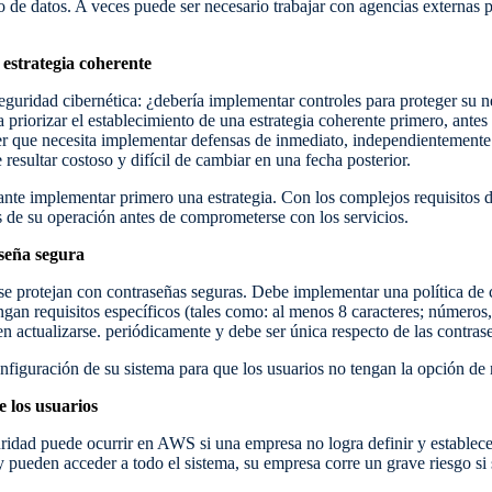
do de datos. A veces puede ser necesario trabajar con agencias externas 
estrategia coherente
guridad cibernética: ¿debería implementar controles para proteger su n
 priorizar el establecimiento de una estrategia coherente primero, antes 
r que necesita implementar defensas de inmediato, independientemente 
resultar costoso y difícil de cambiar en una fecha posterior.
ante implementar primero una estrategia. Con los complejos requisitos 
 de su operación antes de comprometerse con los servicios.
aseña segura
e protejan con contraseñas seguras. Debe implementar una política de c
ngan requisitos específicos (tales como: al menos 8 caracteres; números, l
n actualizarse. periódicamente y debe ser única respecto de las contrase
onfiguración de su sistema para que los usuarios no tengan la opción de 
e los usuarios
idad puede ocurrir en AWS si una empresa no logra definir y establecer 
y pueden acceder a todo el sistema, su empresa corre un grave riesgo si