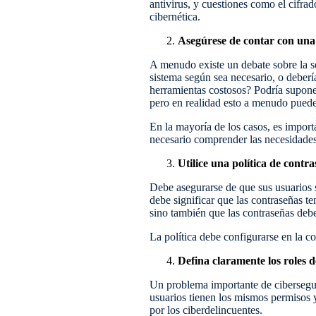
antivirus, y cuestiones como el cifra
cibernética.
Asegúrese de contar con una 
A menudo existe un debate sobre la se
sistema según sea necesario, o debería
herramientas costosos? Podría supone
pero en realidad esto a menudo puede 
En la mayoría de los casos, es import
necesario comprender las necesidades
Utilice una política de contr
Debe asegurarse de que sus usuarios s
debe significar que las contraseñas te
sino también que las contraseñas debe
La política debe configurarse en la c
Defina claramente los roles d
Un problema importante de cibersegur
usuarios tienen los mismos permisos 
por los ciberdelincuentes.