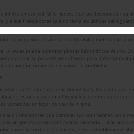
 infiltre en esa red. Si lo hacen, podrían desconectar su s
ico y a sus trabajadores que no tiene las últimas salvaguard
r lo que los miembros de la industria de la ciberseguridad 
rmáticos no pueden atravesar ese firewall a menos que sean
nte , a veces puede contratar piratas informáticos éticos. 
pueden probar su paquete de software para detectar cualqu
 recomendarán formas de solucionar el problema.
s
os usuarios de computadoras domésticas, les gusta usar c
 trabajadores que acceden a terminales de computadora por
as separadas en lugar de usar la misma.
te a sus trabajadores que cambien sus contraseñas cada m
ilicen un generador de contraseñas aleatorio . Usar una c
jador pueda recordarlo fácilmente, pero probablemente alg