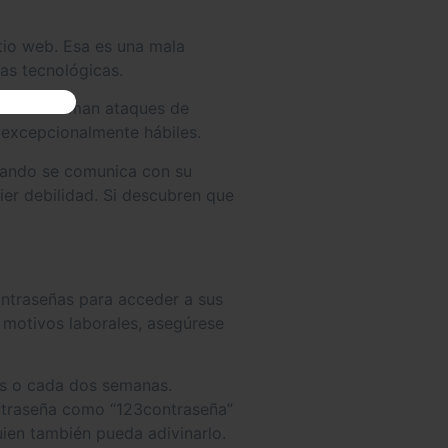
itio web. Esa es una mala
ias tecnológicas.
a veces llaman ataques de
 excepcionalmente hábiles.
Cuando se comunica con su
ier debilidad. Si descubren que
ontraseñas para acceder a sus
 motivos laborales, asegúrese
es o cada dos semanas.
ontraseña como “123contraseña”
uien también pueda adivinarlo.