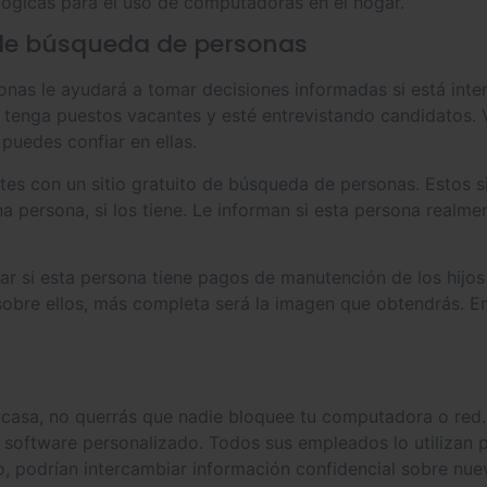
lógicas para el uso de computadoras en el hogar.
 de búsqueda de personas
onas le ayudará a tomar decisiones informadas si está int
tenga puestos vacantes y esté entrevistando candidatos. 
puedes confiar en ellas.
es con un sitio gratuito de búsqueda de personas. Estos si
a persona, si los tiene. Le informan si esta persona realme
ar si esta persona tiene pagos de manutención de los hijos a
obre ellos, más completa será la imagen que obtendrás. En
 casa, no querrás que nadie bloquee tu computadora o red. 
 software personalizado. Todos sus empleados lo utilizan 
io, podrían intercambiar información confidencial sobre nue