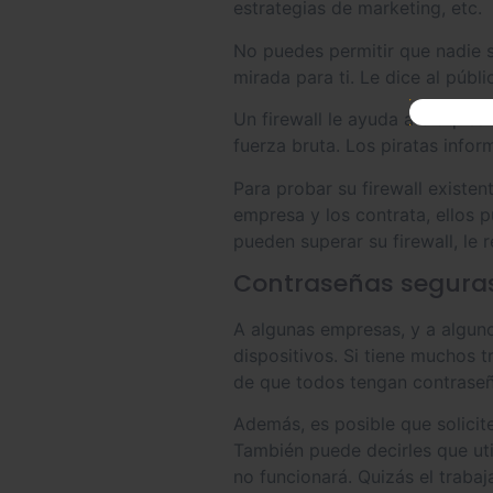
estrategias de marketing, etc.
No puedes permitir que nadie se
mirada para ti. Le dice al públ
Un firewall le ayuda a bloquea
fuerza bruta. Los piratas info
Para probar su firewall existe
empresa y los contrata, ellos 
pueden superar su firewall, le
Contraseñas segura
A algunas empresas, y a algun
dispositivos. Si tiene muchos
de que todos tengan contraseñ
Además, es posible que solici
También puede decirles que ut
no funcionará. Quizás el traba