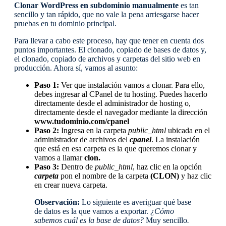
Clonar WordPress en subdominio manualmente
es tan
sencillo y tan rápido, que no vale la pena arriesgarse hacer
pruebas en tu dominio principal.
Para llevar a cabo este proceso, hay que tener en cuenta dos
puntos importantes. El clonado, copiado de bases de datos y,
el clonado, copiado de archivos y carpetas del sitio web en
producción. Ahora sí, vamos al asunto:
Paso 1:
Ver que instalación vamos a clonar. Para ello,
debes ingresar al CPanel de tu hosting. Puedes hacerlo
directamente desde el administrador de hosting o,
directamente desde el navegador mediante la dirección
www.tudominio.com/cpanel
Paso 2:
Ingresa en la carpeta
public_html
ubicada en el
administrador de archivos del
cpanel
. La instalación
que está en esa carpeta es la que queremos clonar y
vamos a llamar
clon.
Paso 3:
Dentro de
public_html
, haz clic en la opción
carpeta
pon el nombre de la carpeta
(CLON)
y haz clic
en crear nueva carpeta.
Observación:
Lo siguiente es averiguar qué base
de datos es la que vamos a exportar.
¿Cómo
sabemos cuál es la base de datos?
Muy sencillo
.