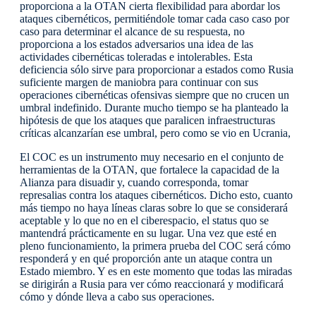
proporciona a la OTAN cierta flexibilidad para abordar los
ataques cibernéticos, permitiéndole tomar cada caso caso por
caso para determinar el alcance de su respuesta, no
proporciona a los estados adversarios una idea de las
actividades cibernéticas toleradas e intolerables. Esta
deficiencia sólo sirve para proporcionar a estados como Rusia
suficiente margen de maniobra para continuar con sus
operaciones cibernéticas ofensivas siempre que no crucen un
umbral indefinido. Durante mucho tiempo se ha planteado la
hipótesis de que los ataques que paralicen infraestructuras
críticas alcanzarían ese umbral, pero como se vio en Ucrania,
El COC es un instrumento muy necesario en el conjunto de
herramientas de la OTAN, que fortalece la capacidad de la
Alianza para disuadir y, cuando corresponda, tomar
represalias contra los ataques cibernéticos. Dicho esto, cuanto
más tiempo no haya líneas claras sobre lo que se considerará
aceptable y lo que no en el ciberespacio, el status quo se
mantendrá prácticamente en su lugar. Una vez que esté en
pleno funcionamiento, la primera prueba del COC será cómo
responderá y en qué proporción ante un ataque contra un
Estado miembro. Y es en este momento que todas las miradas
se dirigirán a Rusia para ver cómo reaccionará y modificará
cómo y dónde lleva a cabo sus operaciones.