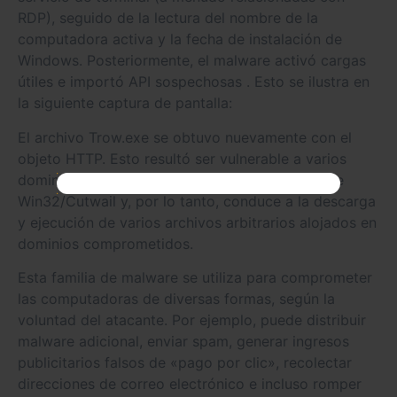
RDP), seguido de la lectura del nombre de la
computadora activa y la fecha de instalación de
Windows. Posteriormente, el malware activó cargas
útiles e importó API sospechosas . Esto se ilustra en
la siguiente captura de pantalla:
El archivo Trow.exe se obtuvo nuevamente con el
objeto HTTP. Esto resultó ser vulnerable a varios
dominios. El malware pertenece a una familia de
Win32/Cutwail y, por lo tanto, conduce a la descarga
y ejecución de varios archivos arbitrarios alojados en
dominios comprometidos.
Esta familia de malware se utiliza para comprometer
las computadoras de diversas formas, según la
voluntad del atacante. Por ejemplo, puede distribuir
malware adicional, enviar spam, generar ingresos
publicitarios falsos de «pago por clic», recolectar
direcciones de correo electrónico e incluso romper