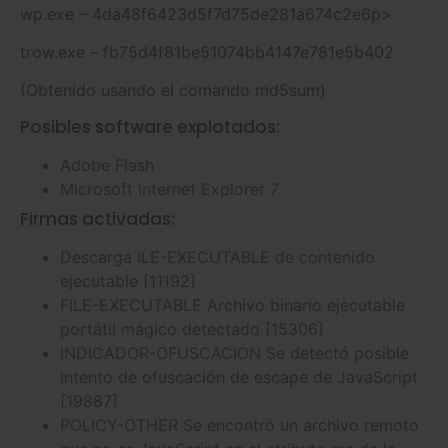
wp.exe – 4da48f6423d5f7d75de281a674c2e6p>
trow.exe – fb75d4f81be51074bb4147e781e5b402
(Obtenido usando el comando md5sum)
Posibles software explotados:
Adobe Flash
Microsoft Internet Explorer 7
Firmas activadas:
Descarga ILE-EXECUTABLE de contenido
ejecutable [11192]
FILE-EXECUTABLE Archivo binario ejecutable
portátil mágico detectado [15306]
INDICADOR-OFUSCACIÓN Se detectó posible
intento de ofuscación de escape de JavaScript
[19887]
POLICY-OTHER Se encontró un archivo remoto