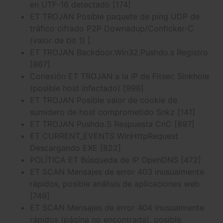
en UTF-16 detectado [174]
ET TROJAN Posible paquete de ping UDP de
tráfico cifrado P2P Downadup/Conficker-C
(valor de bit 1) [
ET TROJAN Backdoor.Win32.Pushdo.s Registro
[867]
Conexión ET TROJAN a la IP de Fitsec Sinkhole
(posible host infectado) [998]
ET TROJAN Posible valor de cookie de
sumidero de host comprometido Snkz [141]
ET TROJAN Pushdo.S Respuesta CnC [897]
ET CURRENT_EVENTS WinHttpRequest
Descargando EXE [822]
POLÍTICA ET Búsqueda de IP OpenDNS [472]
ET SCAN Mensajes de error 403 inusualmente
rápidos, posible análisis de aplicaciones web
[749]
ET SCAN Mensajes de error 404 inusualmente
rápidos (página no encontrada), posible