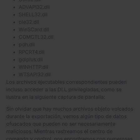
ADVAPI32.dll
SHELL32.dll
ole32.dll
WinSCard.dll
COMCTL32.dll
pdh.dll
RPCRT4.dll
gdiplus.dll
WINHTTP.dll
WTSAPI32.dll
Los archivos ejecutables correspondientes pueden
incluso acceder a las DLL privilegiadas, como se
ilustra en la siguiente captura de pantalla:
Sin olvidar que hay muchos archivos objeto volcados
durante la exportación, vemos algún tipo de datos
ofuscados que pueden no ser necesariamente
maliciosos. Mientras rastreamos el centro de
comando y control, nos encontramos con numerosas