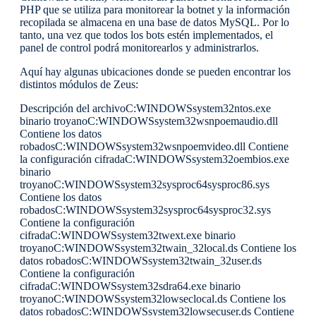
PHP que se utiliza para monitorear la botnet y la información
recopilada se almacena en una base de datos MySQL. Por lo
tanto, una vez que todos los bots estén implementados, el
panel de control podrá monitorearlos y administrarlos.
Aquí hay algunas ubicaciones donde se pueden encontrar los
distintos módulos de Zeus:
Descripción del archivoC:WINDOWSsystem32ntos.exe
binario troyanoC:WINDOWSsystem32wsnpoemaudio.dll
Contiene los datos
robadosC:WINDOWSsystem32wsnpoemvideo.dll Contiene
la configuración cifradaC:WINDOWSsystem32oembios.exe
binario
troyanoC:WINDOWSsystem32sysproc64sysproc86.sys
Contiene los datos
robadosC:WINDOWSsystem32sysproc64sysproc32.sys
Contiene la configuración
cifradaC:WINDOWSsystem32twext.exe binario
troyanoC:WINDOWSsystem32twain_32local.ds Contiene los
datos robadosC:WINDOWSsystem32twain_32user.ds
Contiene la configuración
cifradaC:WINDOWSsystem32sdra64.exe binario
troyanoC:WINDOWSsystem32lowseclocal.ds Contiene los
datos robadosC:WINDOWSsystem32lowsecuser.ds Contiene