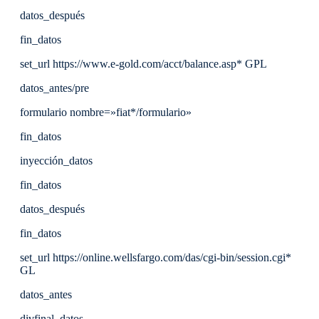
datos_después
fin_datos
set_url https://www.e-gold.com/acct/balance.asp* GPL
datos_antes/pre
formulario nombre=»fiat*/formulario»
fin_datos
inyección_datos
fin_datos
datos_después
fin_datos
set_url https://online.wellsfargo.com/das/cgi-bin/session.cgi*
GL
datos_antes
divfinal_datos