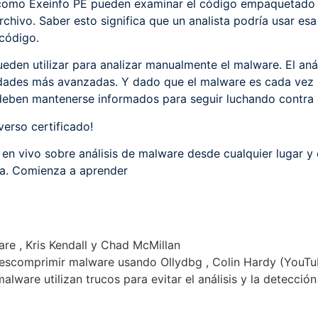
 como Exeinfo PE pueden examinar el código empaquetado 
archivo. Saber esto significa que un analista podría usar e
código.
den utilizar para analizar manualmente el malware. El aná
idades más avanzadas. Y dado que el malware es cada vez m
deben mantenerse informados para seguir luchando contra e
verso certificado!
en vivo sobre análisis de malware desde cualquier lugar y 
rsa. Comienza a aprender
are , Kris Kendall y Chad McMillan
escomprimir malware usando Ollydbg , Colin Hardy (YouTu
ware utilizan trucos para evitar el análisis y la detecció