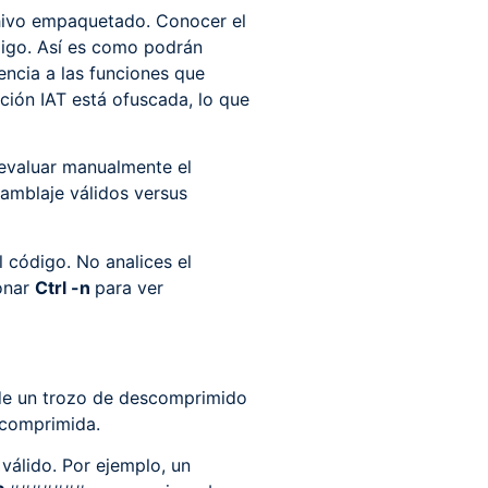
chivo empaquetado. Conocer el
ódigo. Así es como podrán
rencia a las funciones que
ción IAT está ofuscada, lo que
 evaluar manualmente el
amblaje válidos versus
l código. No analices el
onar
Ctrl -n
para ver
l de un trozo de descomprimido
scomprimida.
válido. Por ejemplo, un