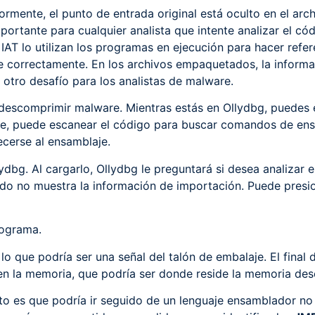
rmente, el punto de entrada original está oculto en el ar
mportante para cualquier analista que intente analizar el c
l IAT lo utilizan los programas en ejecución para hacer refe
rse correctamente. En los archivos empaquetados, la informa
s otro desafío para los analistas de malware.
a descomprimir malware. Mientras estás en Ollydbg, puedes
je, puede escanear el código para buscar comandos de ens
cerse al ensamblaje.
dbg. Al cargarlo, Ollydbg le preguntará si desea analizar e
o no muestra la información de importación. Puede presi
rograma.
 lo que podría ser una señal del talón de embalaje. El fina
o en la memoria, que podría ser donde reside la memoria de
lto es que podría ir seguido de un lenguaje ensamblador no 