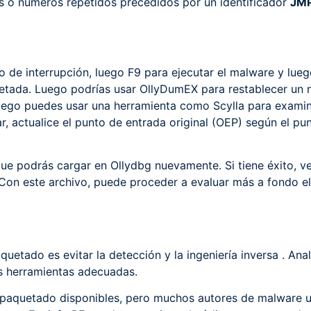
 o números repetidos precedidos por un identificador
JM
 de interrupción, luego F9 para ejecutar el malware y luego
etada. Luego podrías usar OllyDumEX para restablecer un 
uego puedes usar una herramienta como Scylla para examina
ar, actualice el punto de entrada original (OEP) según el p
ue podrás cargar en Ollydbg nuevamente. Si tiene éxito, ve
 Con este archivo, puede proceder a evaluar más a fondo e
uetado es evitar la detección y la ingeniería inversa . An
as herramientas adecuadas.
paquetado disponibles, pero muchos autores de malware ut