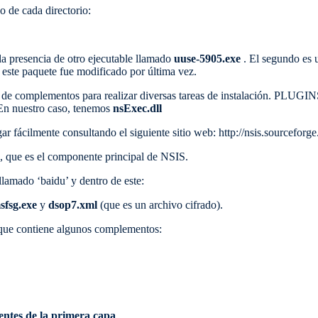
 de cada directorio:
la presencia de otro ejecutable llamado
uuse-5905.exe
. El segundo es 
e este paquete fue modificado por última vez.
de complementos para realizar diversas tareas de instalación. PLUGI
 En nuestro caso, tenemos
nsExec.dll
 fácilmente consultando el siguiente sitio web: http://nsis.sourceforg
, que es el componente principal de NSIS.
llamado ‘baidu’ y dentro de este:
sfsg.exe
y
dsop7.xml
(que es un archivo cifrado).
ue contiene algunos complementos:
entes de la primera capa