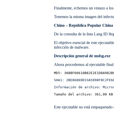
Finalmente, echemos un vistazo a los
Tenemos la misma imagen del infecto
Chino – República Popular China
De la consulta de la lista Lang ID ll
El objetivo esencial de este ejecutabl
infección de malware.
Descripción general de msfsg.exe
Ahora procedemos al ejecutable final
MD5: 308BF66610B82E2E1D8A982B
SHA1: 2BE86869D33A5098F8C2FE6
Información de archivo: Micro
Tamaño del archivo: 361,00 KB
Este ejecutable no está empaquetado