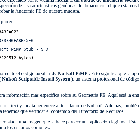
spección de las características genéricas del binario con el que estamos
robar la Anatomía PE de nuestra muestra.
xplorer.
343FAC23
083B40EABB45F0
soft PiMP Stub - SFX
2229512 bytes)
aramente el código auxiliar
de Nullsoft PiMP
. Esto significa que la ap
(
Nulsoft Scriptable Install System
), un sistema profesional de código
ra información más específica sobre su Geometría PE. Aquí está la en
cción .text y .ndata pertenece al instalador de Nullsoft. Además, tambié
a tenemos que verificar el contenido del Directorio de Recursos.
ncrustada una imagen que la hace parecer una aplicación legítima. Esta 
ar a los usuarios comunes.