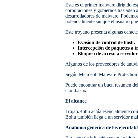
Este es el primer malware dirigido e
corporaciones y gobiernos trasladen a
desarrolladores de malware. Podemos e
potencialmente sin que el usuario pu
Este troyano presenta algunas caracter
Evasión de control de hash.
Intercepción de paquetes a tr
Bloqueo de acceso a servidore
Algunos de los proveedores de antivir
Según Microsoft Malware Protection Ce
Puede encontrar un buen resumen del 
cloud.aspx
El alcance
Trojan.Bohu actúa esencialmente como
Bohu también llega a un servidor mal
Anatomía genérica de los ejecutab
El vector de infección es un archivo 