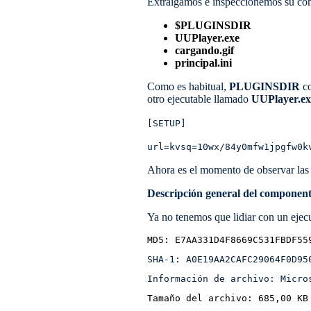
Extraigamos e inspeccionemos su con
$PLUGINSDIR
UUPlayer.exe
cargando.gif
principal.ini
Como es habitual,
PLUGINSDIR
co
otro ejecutable llamado
UUPlayer.ex
[SETUP]
url=kvsq=10wx/84y0mfw1jpgfw0k
Ahora es el momento de observar las c
Descripción general del componen
Ya no tenemos que lidiar con un ejec
MD5: E7AA331D4F8669C531FBDF55
SHA-1: A0E19AA2CAFC29064F0D95
Información de archivo: Micro
Tamaño del archivo: 685,00 KB