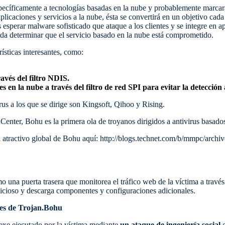
specíficamente a tecnologías basadas en la nube y probablemente marca
plicaciones y servicios a la nube, ésta se convertirá en un objetivo cad
sperar malware sofisticado que ataque a los clientes y se integre en ap
eda determinar que el servicio basado en la nube está comprometido.
ísticas interesantes, como:
avés del filtro NDIS.
s en la nube a través del filtro de red SPI para evitar la detección 
us a los que se dirige son Kingsoft, Qihoo y Rising.
nter, Bohu es la primera ola de troyanos dirigidos a antivirus basados 
atractivo global de Bohu aquí: http://blogs.technet.com/b/mmpc/archiv
 una puerta trasera que monitorea el tráfico web de la víctima a travé
icioso y descarga componentes y configuraciones adicionales.
les de Trojan.Bohu
.exe ejecutado por la víctima mediante
un ataque de ingeniería social
c