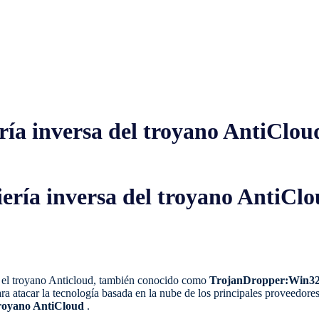
ería inversa del troyano AntiClou
iería inversa del troyano AntiCl
e el troyano Anticloud, también conocido como
TrojanDropper:Win3
ra atacar la tecnología basada en la nube de los principales proveedores
royano AntiCloud
.