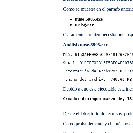
Como se muestra en el párrafo anterio
uuse-5905.exe
msfsg.exe
Claramente también necesitamos inspe
Análisis uuse-5905.exe
MD5: 6158AFB0A85C29748126B2F4
SHA-1: 01D7FF02315E53FC4E9076
Información de archivo: Nulls
Tamaño del archivo: 749,66 KB
Debido a que este ejecutable está inc
Creado: 
domingoe marzo de, 13
Desde el Directorio de recursos, pod
Como probablemente ya habrás notado,