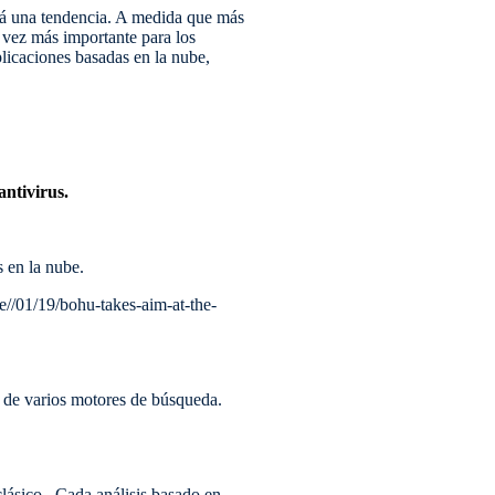
rá una tendencia. A medida que más
a vez más importante para los
licaciones basadas en la nube,
antivirus.
​​en la nube.
e//01/19/bohu-takes-aim-at-the-
s de varios motores de búsqueda.
lásico . Cada análisis basado en