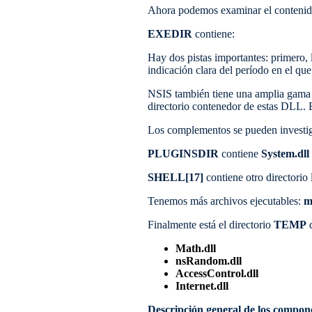
Ahora podemos examinar el contenido
EXEDIR
contiene:
Hay dos pistas importantes: primero, 
indicación clara del período en el qu
NSIS también tiene una amplia gama 
directorio contenedor de estas DLL.
Los complementos se pueden investigar
PLUGINSDIR
contiene
System.dll
SHELL[17]
contiene otro directorio 
Tenemos más archivos ejecutables:
m
Finalmente está el directorio
TEMP
q
Math.dll
nsRandom.dll
AccessControl.dll
Internet.dll
Descripción general de los compon