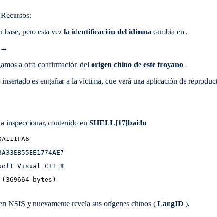
 Recursos:
r base, pero esta vez
la identificación del idioma
cambia en
.
→
egamos a otra confirmación del
origen chino de este troyano
.
e insertado es engañar a la víctima, que verá una aplicación de reproduc
 a inspeccionar, contenido en
SHELL[17]baidu
0A111FA6
8A33EB55EE1774AE7
soft Visual C++ 8
 (369664 bytes)
 en NSIS y nuevamente revela sus orígenes chinos (
LangID
).