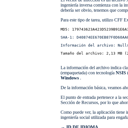
ingeniería inversa comienza con la in
debería ser obvio, tenemos que comp
Para este tipo de tarea, utilizo CFF E
MD5: 179743623A423D5239B91E6A
SHA-1: D40874EE670EB87F0D60AA
Información del archivo: Null
Tamaño del archivo: 2,13 MB (
La información del archivo indica cl
(empaquetada) con tecnología
NSIS
Windows
.
De la información básica, veamos aho
El punto de entrada pertenece a la se
Sección de Recursos, por lo que ahor
Como puede ver, la aplicación tiene i
ingeniería social utilizada para engañ
→ ID DE IDIOMA