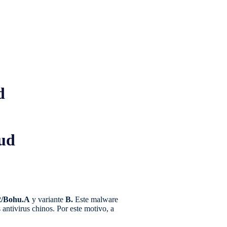
d
oud
2/Bohu.A
y variante
B.
Este malware
 antivirus chinos. Por este motivo, a