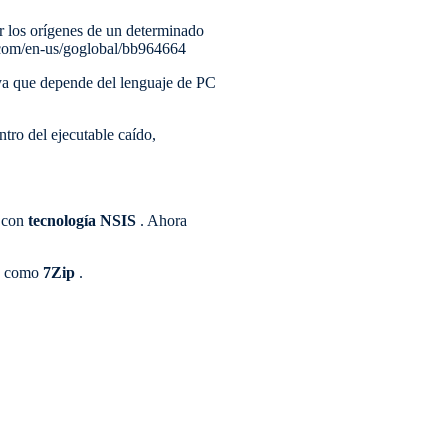
r los orígenes de un determinado
t.com/en-us/goglobal/bb964664
 ya que depende del lenguaje de PC
tro del ejecutable caído,
 con
tecnología NSIS
. Ahora
os como
7Zip
.