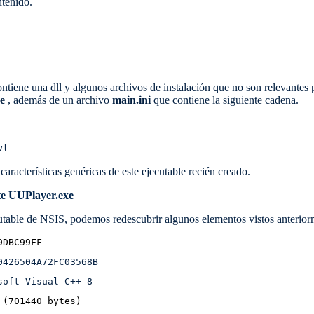
tenido.
ntiene una dll y algunos archivos de instalación que no son relevantes 
e
, además de un archivo
main.ini
que contiene la siguiente cadena.
vl
aracterísticas genéricas de este ejecutable recién creado.
te UUPlayer.exe
utable de NSIS, podemos redescubrir algunos elementos vistos anteriorm
9DBC99FF
0426504A72FC03568B
soft Visual C++ 8
 (701440 bytes)