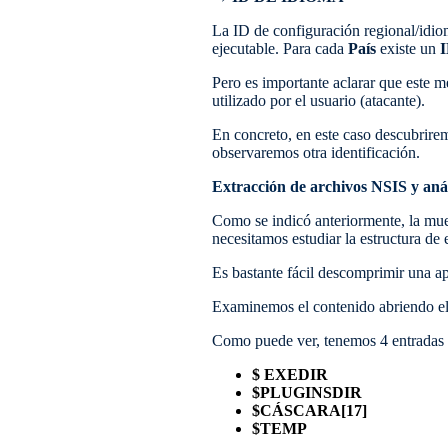
La ID de configuración regional/idio
ejecutable. Para cada
País
existe un
Pero es importante aclarar que este 
utilizado por el usuario (atacante).
En concreto, en este caso descubrire
observaremos otra identificación.
Extracción de archivos NSIS y anál
Como se indicó anteriormente, la mu
necesitamos estudiar la estructura de 
Es bastante fácil descomprimir una a
Examinemos el contenido abriendo el 
Como puede ver, tenemos 4 entradas d
$ EXEDIR
$PLUGINSDIR
$CÁSCARA[17]
$TEMP