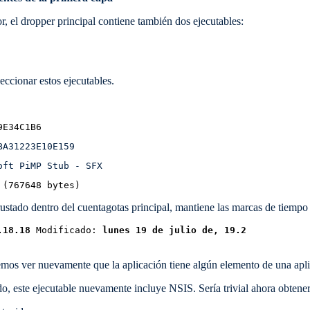
r, el dropper principal contiene también dos ejecutables:
ccionar estos ejecutables.
9E34C1B6
BA31223E10E159
oft PiMP Stub - SFX
 (767648 bytes)
rustado dentro del cuentagotas principal, mantiene las marcas de tiempo
.18.18
 Modificado: 
lunes 19 de julio de, 19.2
emos ver nuevamente que la aplicación tiene algún elemento de una apli
 este ejecutable nuevamente incluye NSIS. Sería trivial ahora obtener 